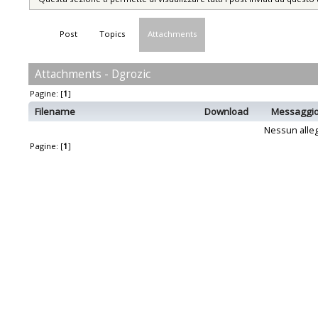
Post
Topics
Attachments
Attachments - Dgrozic
Pagine: [
1
]
Filename
Download
Messaggi
Nessun alleg
Pagine: [
1
]