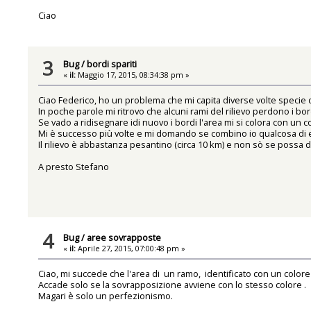
Ciao
3
Bug
/
bordi spariti
«
il:
Maggio 17, 2015, 08:34:38 pm »
Ciao Federico, ho un problema che mi capita diverse volte speci
In poche parole mi ritrovo che alcuni rami del rilievo perdono i b
Se vado a ridisegnare idi nuovo i bordi l'area mi si colora con un c
Mi è successo più volte e mi domando se combino io qualcosa di e
Il rilievo è abbastanza pesantino (circa 10 km) e non sò se possa
A presto Stefano
4
Bug
/
aree sovrapposte
«
il:
Aprile 27, 2015, 07:00:48 pm »
Ciao, mi succede che l'area di un ramo, identificato con un colore
Accade solo se la sovrapposizione avviene con lo stesso colore .
Magari è solo un perfezionismo.