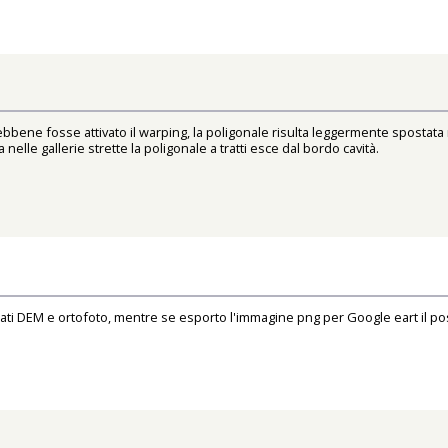
bbene fosse attivato il warping, la poligonale risulta leggermente spostata 
lle gallerie strette la poligonale a tratti esce dal bordo cavità.
ati DEM e ortofoto, mentre se esporto l'immagine png per Google eart il po