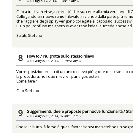
«
il:
Luglio 17, 2014, 10:48:33 am »
Ciao a tutti, vorrei segnalare ciò che succede alla mia versione di 
Collegando un nuovo ramo (rilevato iniziando dalla parte più remot
che raggiere degli splay vengono collegate ai caposaldi successivi 
E' un po' confuso ma spero di ever reso l'idea, succede anche ad a
Saluti, Stefano
8
How to
/
Piu grotte sullo stesso rilievo
«
il:
Giugno 16, 2014, 10:59:51 am »
Vorrei posizionare su di un unico rilievo più grotte dello stesso 
la procedura, ho i due rilievi e i punti gps esterni.
Come fare?
Ciao Stefano
9
Suggerimenti, idee e proposte per nuove funzionalità
/
Sta
«
il:
Giugno 13, 2014, 02:40:10 pm »
Bho io la butto là forse è quasi fantascienza ma sarebbe un sogno