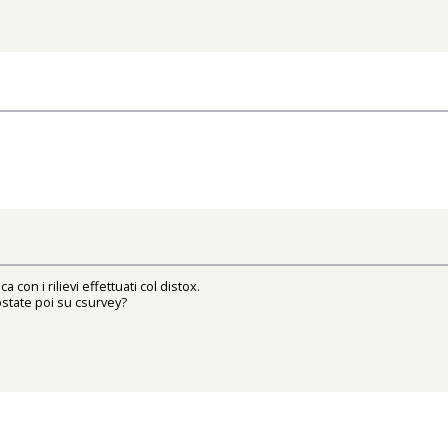
con i rilievi effettuati col distox.
ostate poi su csurvey?