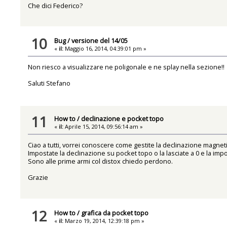
Che dici Federico?
10
Bug
/
versione del 14/05
«
il:
Maggio 16, 2014, 04:39:01 pm »
Non riesco a visualizzare ne poligonale e ne splay nella sezione!!
Saluti Stefano
11
How to
/
declinazione e pocket topo
«
il:
Aprile 15, 2014, 09:56:14 am »
Ciao a tutti, vorrei conoscere come gestite la declinazione magnetica 
Impostate la declinazione su pocket topo o la lasciate a 0 e la imp
Sono alle prime armi col distox chiedo perdono.
Grazie
12
How to
/
grafica da pocket topo
«
il:
Marzo 19, 2014, 12:39:18 pm »