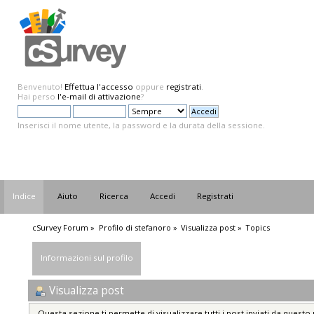
Benvenuto!
Effettua l'accesso
oppure
registrati
.
Hai perso
l'e-mail di attivazione
?
Inserisci il nome utente, la password e la durata della sessione.
Indice
Aiuto
Ricerca
Accedi
Registrati
cSurvey Forum
»
Profilo di stefanoro
»
Visualizza post
»
Topics
Informazioni sul profilo
Visualizza post
Questa sezione ti permette di visualizzare tutti i post inviati da questo 