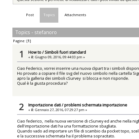
Post
Topics
Attachments
Topics - stefanoro
Pagine: [
1
]
1
How to
/
Simboli fuori standard
«
il:
Giugno 09, 2016, 09:44:03 pm »
Ciao Federico, vorrei inserire una nuova clipart tra i simboli disponi
Ho provato a copiare il file svg del nuovo simbolo nella cartella S
apro la galleria dei simboli cSurvey si blocca e non risponde.
Qual è la giusta procedura?
2
Importazione dati
/
problemi schermata importazione
«
il:
Gennaio 27, 2016, 07:29:27 pm »
Ciao federico, nella nuova versione di cSurvey ed anche nella ni
dell'importazione dati ha una formattazione sbagliata.
Quando vado ad importare un file di scambio da pocket topo, scelg
e la successiva schermata ha il problema sopracitato.