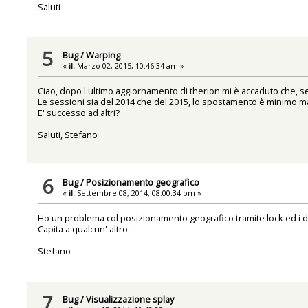
Saluti
5
Bug
/
Warping
«
il:
Marzo 02, 2015, 10:46:34 am »
Ciao, dopo l'ultimo aggiornamento di therion mi è accaduto che, se
Le sessioni sia del 2014 che del 2015, lo spostamento è minimo ma ne
E' successo ad altri?
Saluti, Stefano
6
Bug
/
Posizionamento geografico
«
il:
Settembre 08, 2014, 08:00:34 pm »
Ho un problema col posizionamento geografico tramite lock ed i d
Capita a qualcun' altro.
Stefano
7
Bug
/
Visualizzazione splay