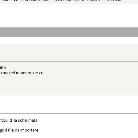
bili.
ign ma nel momento in cui
ghtbuild la schermata
o il file da importare