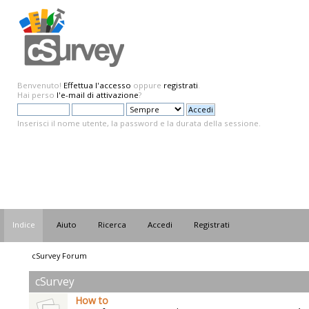
Benvenuto!
Effettua l'accesso
oppure
registrati
.
Hai perso
l'e-mail di attivazione
?
Inserisci il nome utente, la password e la durata della sessione.
Indice
Aiuto
Ricerca
Accedi
Registrati
cSurvey Forum
cSurvey
How to