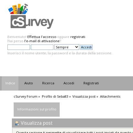
Benvenuto!
Effettua l'accesso
oppure
registrati
.
Hai perso
l'e-mail di attivazione
?
Inserisci il nome utente, la password e la durata della sessione.
Indice
Aiuto
Ricerca
Accedi
Registrati
cSurvey Forum
»
Profilo di Seba83
»
Visualizza post
»
Attachments
Informazioni sul profilo
Visualizza post
Questa sezione ti permette di visualizzare tutti i post inviati da questo 