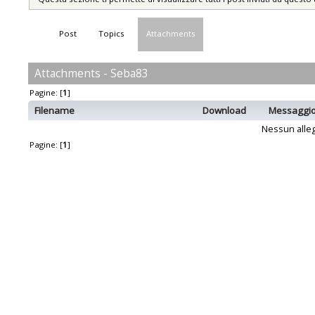
Post
Topics
Attachments
Attachments - Seba83
Pagine: [
1
]
Filename
Download
Messaggi
Nessun alleg
Pagine: [
1
]