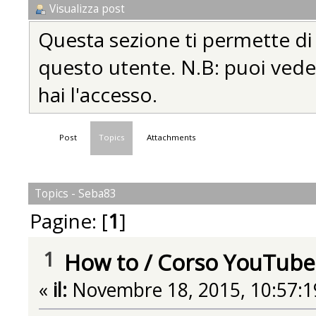
Visualizza post
Questa sezione ti permette di vi
questo utente. N.B: puoi vedere
hai l'accesso.
Post
Topics
Attachments
Topics - Seba83
Pagine: [
1
]
1
How to
/
Corso YouTube
«
il:
Novembre 18, 2015, 10:57:1