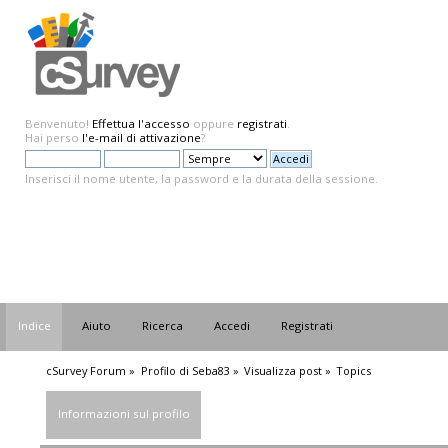
Benvenuto!
Effettua l'accesso
oppure
registrati
.
Hai perso
l'e-mail di attivazione
?
Inserisci il nome utente, la password e la durata della sessione.
Indice
Aiuto
Ricerca
Accedi
Registrati
cSurvey Forum
»
Profilo di Seba83
»
Visualizza post
»
Topics
Informazioni sul profilo