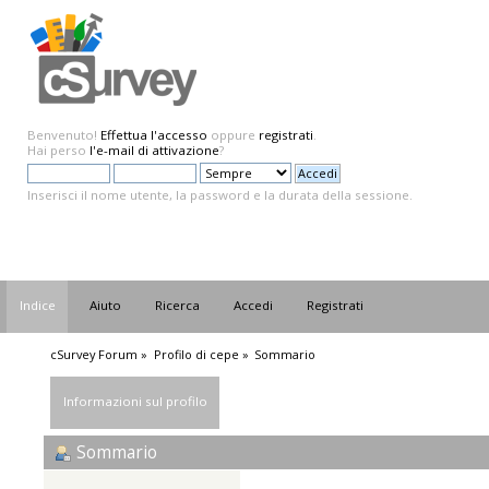
Benvenuto!
Effettua l'accesso
oppure
registrati
.
Hai perso
l'e-mail di attivazione
?
Inserisci il nome utente, la password e la durata della sessione.
Indice
Aiuto
Ricerca
Accedi
Registrati
cSurvey Forum
»
Profilo di cepe
»
Sommario
Informazioni sul profilo
Sommario