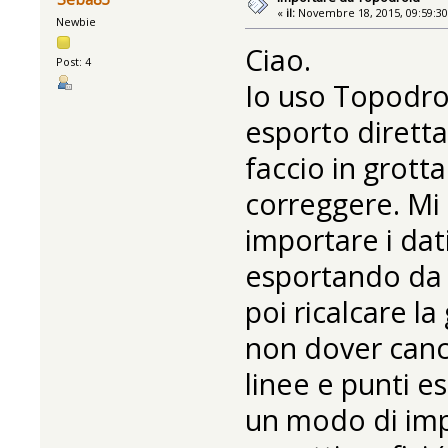
«
il:
Novembre 18, 2015, 09:59:3
Newbie
Ciao.
Post: 4
Io uso Topodroi
esporto diretta
faccio in grott
correggere. Mi
importare i dat
esportando da 
poi ricalcare l
non dover cance
linee e punti e
un modo di impo