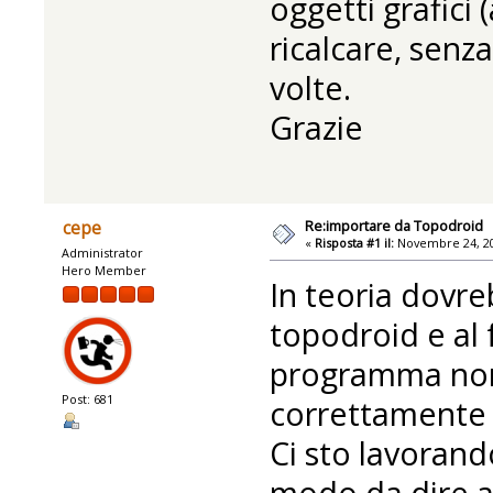
oggetti grafici (
ricalcare, senz
volte.
Grazie
Re:importare da Topodroid
cepe
«
Risposta #1 il:
Novembre 24, 20
Administrator
Hero Member
In teoria dovr
topodroid e al 
programma non
Post: 681
correttamente 
Ci sto lavorand
modo da dire a