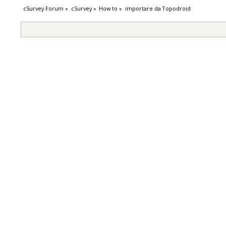
cSurvey Forum
»
cSurvey
»
How to
»
importare da Topodroid