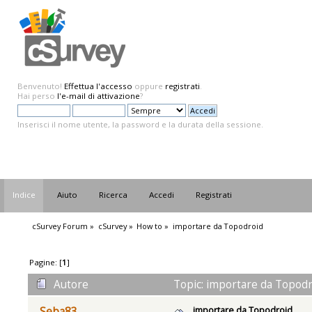
Benvenuto!
Effettua l'accesso
oppure
registrati
.
Hai perso
l'e-mail di attivazione
?
Inserisci il nome utente, la password e la durata della sessione.
Indice
Aiuto
Ricerca
Accedi
Registrati
cSurvey Forum
»
cSurvey
»
How to
»
importare da Topodroid
Pagine: [
1
]
Autore
Topic: importare da Topodr
importare da Topodroid
Seba83