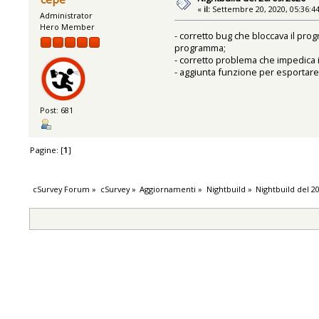
«
il:
Settembre 20, 2020, 05:36:4
Administrator
Hero Member
- corretto bug che bloccava il pro
programma;
- corretto problema che impedica il
- aggiunta funzione per esportare i
Post: 681
Pagine: [
1
]
cSurvey Forum
»
cSurvey
»
Aggiornamenti
»
Nightbuild
»
Nightbuild del 2