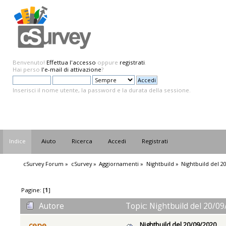
Benvenuto!
Effettua l'accesso
oppure
registrati
.
Hai perso
l'e-mail di attivazione
?
Inserisci il nome utente, la password e la durata della sessione.
Indice
Aiuto
Ricerca
Accedi
Registrati
cSurvey Forum
»
cSurvey
»
Aggiornamenti
»
Nightbuild
»
Nightbuild del 2
Pagine: [
1
]
Autore
Topic: Nightbuild del 20/09
Nightbuild del 20/09/2020
cepe