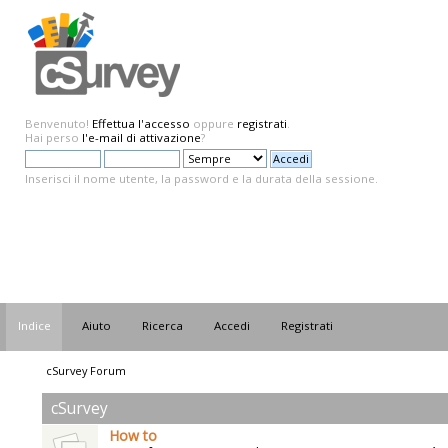
Benvenuto!
Effettua l'accesso
oppure
registrati
.
Hai perso
l'e-mail di attivazione
?
Inserisci il nome utente, la password e la durata della sessione.
Indice
Aiuto
Ricerca
Accedi
Registrati
cSurvey Forum
cSurvey
How to