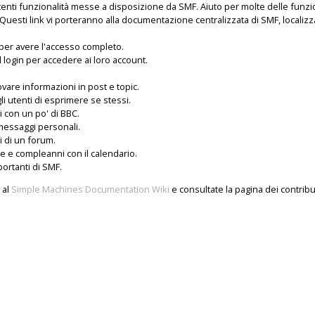
tenti funzionalità messe a disposizione da SMF. Aiuto per molte delle funzi
Questi link vi porteranno alla documentazione centralizzata di SMF, localizza
i per avere l'accesso completo.
il login per accedere ai loro account.
ovare informazioni in post e topic.
i utenti di esprimere se stessi.
i con un po' di BBC.
 messaggi personali.
tti di un forum.
te e compleanni con il calendario.
portanti di SMF.
 al
Simple Machines Documentation Wiki
e consultate la pagina dei
contribu