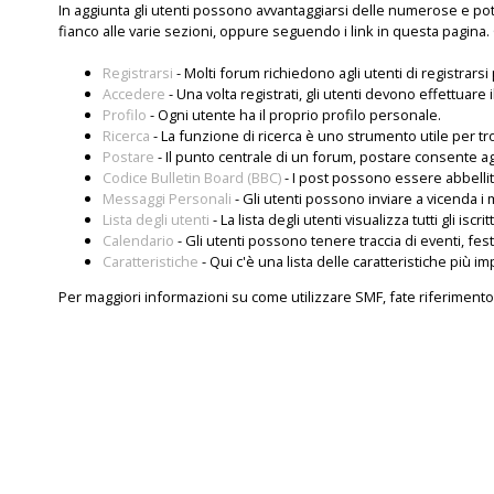
In aggiunta gli utenti possono avvantaggiarsi delle numerose e po
fianco alle varie sezioni, oppure seguendo i link in questa pagina. 
Registrarsi
- Molti forum richiedono agli utenti di registrars
Accedere
- Una volta registrati, gli utenti devono effettuare 
Profilo
- Ogni utente ha il proprio profilo personale.
Ricerca
- La funzione di ricerca è uno strumento utile per tr
Postare
- Il punto centrale di un forum, postare consente agl
Codice Bulletin Board (BBC)
- I post possono essere abbellit
Messaggi Personali
- Gli utenti possono inviare a vicenda i
Lista degli utenti
- La lista degli utenti visualizza tutti gli iscri
Calendario
- Gli utenti possono tenere traccia di eventi, fes
Caratteristiche
- Qui c'è una lista delle caratteristiche più im
Per maggiori informazioni su come utilizzare SMF, fate riferimento