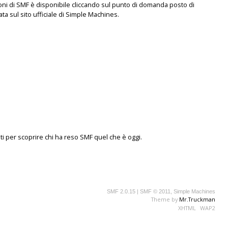
oni di SMF è disponibile cliccando sul punto di domanda posto di
ta sul sito ufficiale di Simple Machines.
ti
per scoprire chi ha reso SMF quel che è oggi.
SMF 2.0.15
|
SMF © 2011
,
Simple Machines
Theme by
Mr.Truckman
XHTML
WAP2