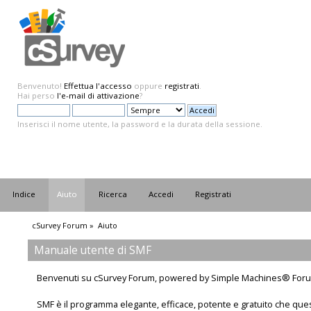
Benvenuto!
Effettua l'accesso
oppure
registrati
.
Hai perso
l'e-mail di attivazione
?
Inserisci il nome utente, la password e la durata della sessione.
Indice
Aiuto
Ricerca
Accedi
Registrati
cSurvey Forum
»
Aiuto
Manuale utente di SMF
Benvenuti su cSurvey Forum, powered by Simple Machines® Foru
SMF è il programma elegante, efficace, potente e gratuito che que