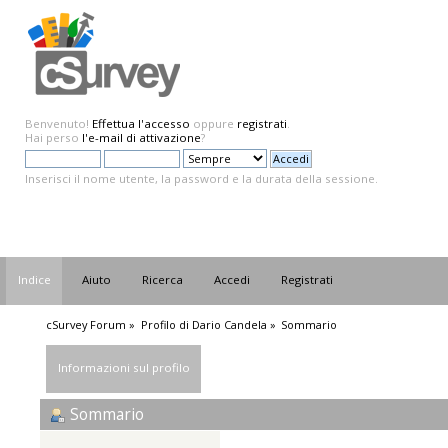
Benvenuto!
Effettua l'accesso
oppure
registrati
.
Hai perso
l'e-mail di attivazione
?
Inserisci il nome utente, la password e la durata della sessione.
Indice
Aiuto
Ricerca
Accedi
Registrati
cSurvey Forum
»
Profilo di Dario Candela
»
Sommario
Informazioni sul profilo
Sommario