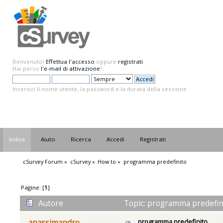
Benvenuto!
Effettua l'accesso
oppure
registrati
.
Hai perso
l'e-mail di attivazione
?
Inserisci il nome utente, la password e la durata della sessione.
Indice
Aiuto
Ricerca
Accedi
Registrati
cSurvey Forum
»
cSurvey
»
How to
»
programma predefinito
Pagine: [
1
]
Autore
Topic: programma predefini
programma predefinito
anassimandro