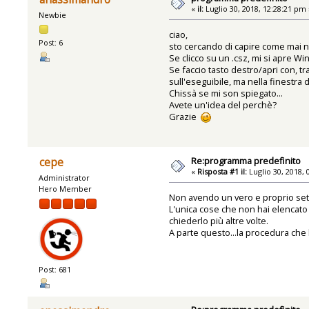
«
il:
Luglio 30, 2018, 12:28:21 pm 
Newbie
ciao,
Post: 6
sto cercando di capire come mai 
Se clicco su un .csz, mi si apre 
Se faccio tasto destro/apri con, t
sull'eseguibile, ma nella finestr
Chissà se mi son spiegato...
Avete un'idea del perchè?
Grazie
Re:programma predefinito
cepe
«
Risposta #1 il:
Luglio 30, 2018, 
Administrator
Hero Member
Non avendo un vero e proprio setu
L'unica cose che non hai elencato 
chiederlo più altre volte.
A parte questo...la procedura che 
Post: 681