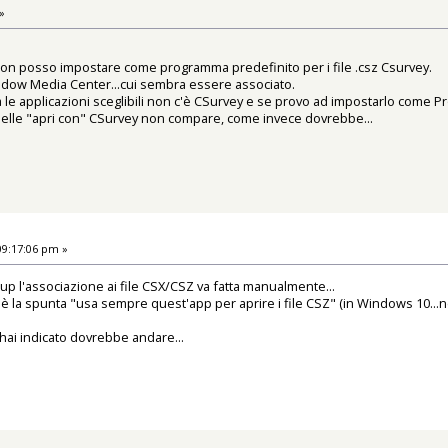
»
non posso impostare come programma predefinito per i file .csz Csurvey.
Window Media Center...cui sembra essere associato.
ra le applicazioni sceglibili non c'è CSurvey e se provo ad impostarlo come P
a delle "apri con" CSurvey non compare, come invece dovrebbe...
09:17:06 pm »
p l'associazione ai file CSX/CSZ va fatta manualmente...
è la spunta "usa sempre quest'app per aprire i file CSZ" (in Windows 10...n
hai indicato dovrebbe andare...