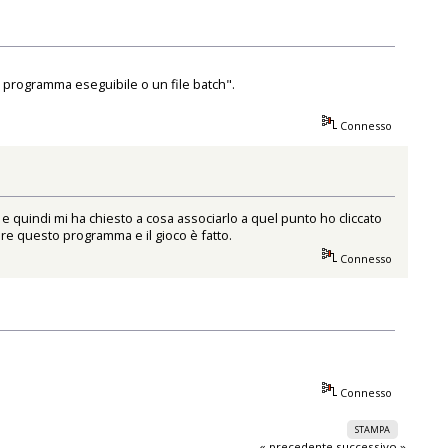
 programma eseguibile o un file batch".
Connesso
 e quindi mi ha chiesto a cosa associarlo a quel punto ho cliccato
pre questo programma e il gioco è fatto.
Connesso
Connesso
STAMPA
« precedente
successivo »