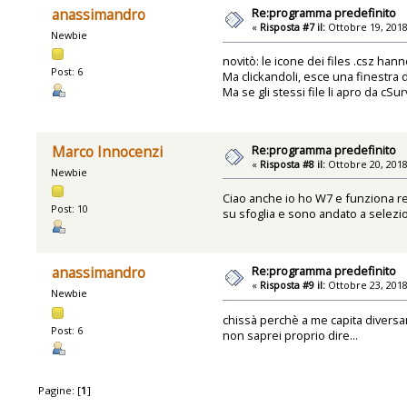
Re:programma predefinito
anassimandro
«
Risposta #7 il:
Ottobre 19, 2018
Newbie
novitò: le icone dei files .csz han
Post: 6
Ma clickandoli, esce una finestra
Ma se gli stessi file li apro da cSu
Re:programma predefinito
Marco Innocenzi
«
Risposta #8 il:
Ottobre 20, 2018
Newbie
Ciao anche io ho W7 e funziona reg
Post: 10
su sfoglia e sono andato a selezio
Re:programma predefinito
anassimandro
«
Risposta #9 il:
Ottobre 23, 2018
Newbie
chissà perchè a me capita divers
Post: 6
non saprei proprio dire...
Pagine: [
1
]