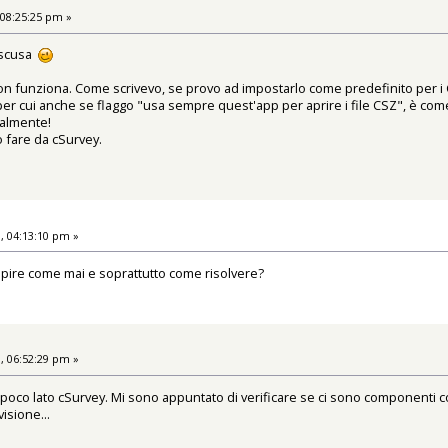
 08:25:25 pm »
, scusa
on funziona. Come scrivevo, se provo ad impostarlo come predefinito per i 
r cui anche se flaggo "usa sempre quest'app per aprire i file CSZ", è come
almente!
o fare da cSurvey.
, 04:13:10 pm »
capire come mai e soprattutto come risolvere?
, 06:52:29 pm »
poco lato cSurvey. Mi sono appuntato di verificare se ci sono componenti co
isione...