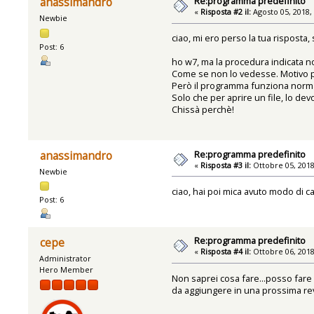
Re:programma predefinito
anassimandro
«
Risposta #2 il:
Agosto 05, 2018,
Newbie
ciao, mi ero perso la tua risposta
Post: 6
ho w7, ma la procedura indicata n
Come se non lo vedesse. Motivo pe
Però il programma funziona norm
Solo che per aprire un file, lo dev
Chissà perchè!
Re:programma predefinito
anassimandro
«
Risposta #3 il:
Ottobre 05, 2018
Newbie
ciao, hai poi mica avuto modo di 
Post: 6
Re:programma predefinito
cepe
«
Risposta #4 il:
Ottobre 06, 2018
Administrator
Hero Member
Non saprei cosa fare...posso fare 
da aggiungere in una prossima rev