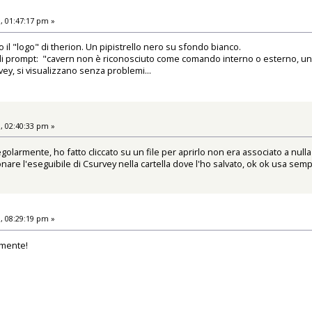
, 01:47:17 pm »
no il "logo" di therion. Un pipistrello nero su sfondo bianco.
 di prompt: "cavern non è riconosciuto come comando interno o esterno, un
rvey, si visualizzano senza problemi...
, 02:40:33 pm »
olarmente, ho fatto cliccato su un file per aprirlo non era associato a nulla
nare l'eseguibile di Csurvey nella cartella dove l'ho salvato, ok ok usa sem
, 08:29:19 pm »
amente!