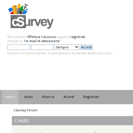
Benvenuto!
Effettua l'accesso
oppure
registrati
.
Hai perso
l'e-mail di attivazione
?
Inserisci il nome utente, la password e la durata della sessione.
Indice
Aiuto
Ricerca
Accedi
Registrati
cSurvey Forum
Crediti