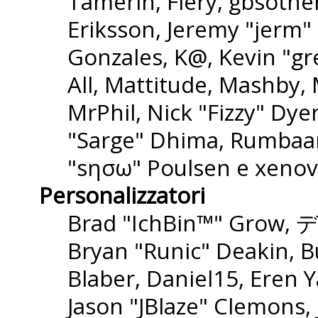
Tamerin, Fiery, gbsothe
Eriksson, Jeremy "jerm" 
Gonzales, K@, Kevin "gre
All, Mattitude, Mashby, M
MrPhil, Nick "Fizzy" Dyer
"Sarge" Dhima, Rumbaar
"sησω" Poulsen e xenov
Personalizzatori
Brad "IchBin™" Grow, 
Bryan "Runic" Deakin, B
Blaber, Daniel15, Eren 
Jason "JBlaze" Clemons,