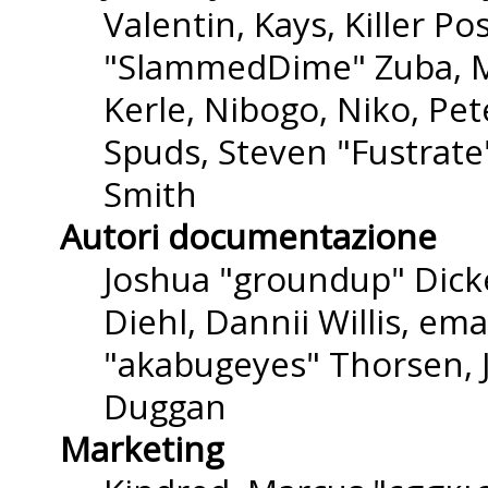
Valentin, Kays, Killer P
"SlammedDime" Zuba, M
Kerle, Nibogo, Niko, Pet
Spuds, Steven "Fustrate
Smith
Autori documentazione
Joshua "groundup" Dicke
Diehl, Dannii Willis, e
"akabugeyes" Thorsen, J
Duggan
Marketing