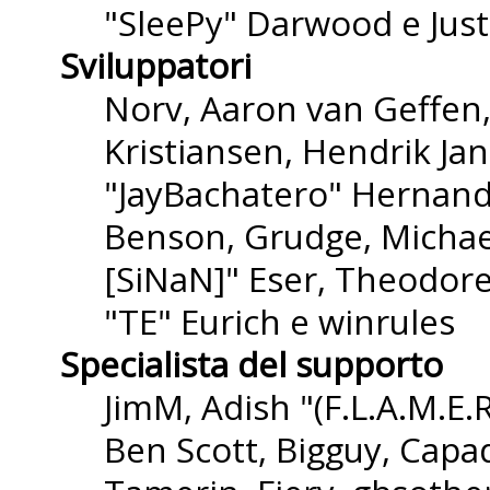
"SleePy" Darwood e Just
Sviluppatori
Norv, Aaron van Geffen,
Kristiansen, Hendrik Ja
"JayBachatero" Hernande
Benson, Grudge, Michael
[SiNaN]" Eser, Theodore
"TE" Eurich e winrules
Specialista del supporto
JimM, Adish "(F.L.A.M.E.R
Ben Scott, Bigguy, Capa