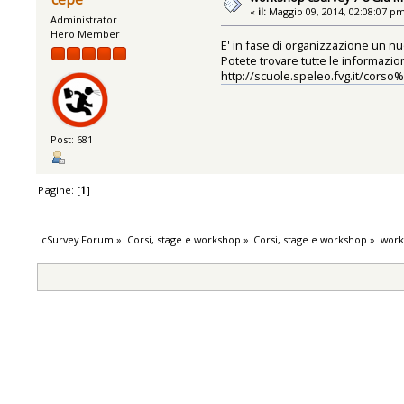
«
il:
Maggio 09, 2014, 02:08:07 p
Administrator
Hero Member
E' in fase di organizzazione un 
Potete trovare tutte le informazion
http://scuole.speleo.fvg.it/corso
Post: 681
Pagine: [
1
]
cSurvey Forum
»
Corsi, stage e workshop
»
Corsi, stage e workshop
»
work