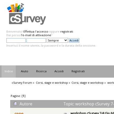
Benvenuto!
Effettua l'accesso
oppure
registrati
.
Hai perso
l'e-mail di attivazione
?
Inserisci il nome utente, la password e la durata della sessione.
Indice
Aiuto
Ricerca
Accedi
Registrati
cSurvey Forum
»
Corsi, stage e workshop
»
Corsi, stage e workshop
»
work
Pagine: [
1
]
Autore
Topic: workshop cSurvey 7-
workshop cSurvey 7-8 Giu 
cepe