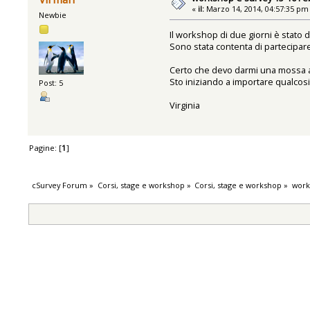
«
il:
Marzo 14, 2014, 04:57:35 pm
Newbie
Il workshop di due giorni è stato 
Sono stata contenta di partecipar
Certo che devo darmi una mossa a 
Sto iniziando a importare qualcos
Post: 5
Virginia
Pagine: [
1
]
cSurvey Forum
»
Corsi, stage e workshop
»
Corsi, stage e workshop
»
work