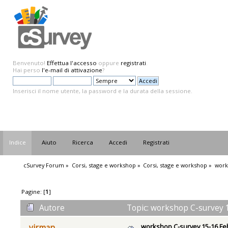
Benvenuto!
Effettua l'accesso
oppure
registrati
.
Hai perso
l'e-mail di attivazione
?
Inserisci il nome utente, la password e la durata della sessione.
Indice
Aiuto
Ricerca
Accedi
Registrati
cSurvey Forum
»
Corsi, stage e workshop
»
Corsi, stage e workshop
»
work
Pagine: [
1
]
Autore
Topic: workshop C-survey 1
workshop C-survey 15-16 Fe
virman