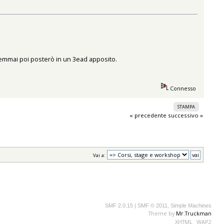
semmai poi posterò in un 3ead apposito.
Connesso
STAMPA
« precedente
successivo »
Vai a:
SMF 2.0.15
|
SMF © 2011
,
Simple Machines
Theme by
Mr.Truckman
XHTML
WAP2