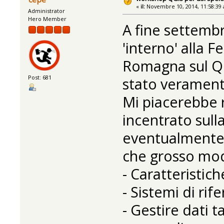
«
il:
Novembre 10, 2014, 11:58:39
Administrator
Hero Member
A fine settemb
'interno' alla 
Romagna sul Q
Post: 681
stato veramente
Mi piacerebbe 
incentrato sull
eventualmente
che grosso mod
- Caratteristich
- Sistemi di ri
- Gestire dati t