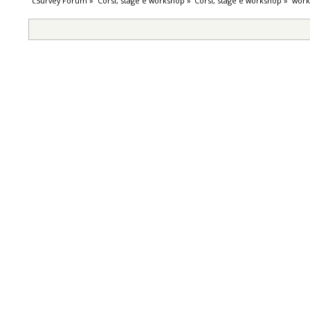
cSurvey Forum
»
Corsi, stage e workshop
»
Corsi, stage e workshop
»
work