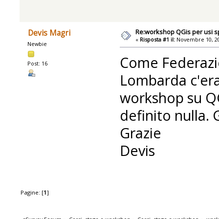
Re:workshop QGis per usi sp
Devis Magri
«
Risposta #1 il:
Novembre 10, 20
Newbie
Come Federazi
Post: 16
Lombarda c'era 
workshop su Q
definito nulla. 
Grazie
Devis
Pagine: [
1
]