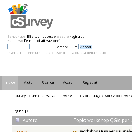
Benvenuto!
Effettua l'accesso
oppure
registrati
.
Hai perso
l'e-mail di attivazione
?
Inserisci il nome utente, la password e la durata della sessione.
Indice
Aiuto
Ricerca
Accedi
Registrati
cSurvey Forum
»
Corsi, stage e workshop
»
Corsi, stage e workshop
»
work
Pagine: [
1
]
Autore
Topic: workshop QGis per us
workshop QGis per usi spele
cepe