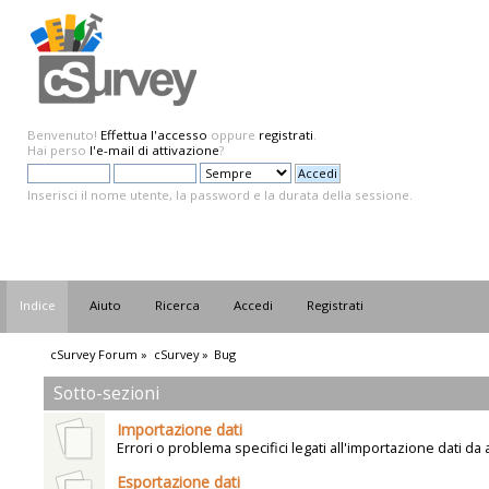
Benvenuto!
Effettua l'accesso
oppure
registrati
.
Hai perso
l'e-mail di attivazione
?
Inserisci il nome utente, la password e la durata della sessione.
Indice
Aiuto
Ricerca
Accedi
Registrati
cSurvey Forum
»
cSurvey
»
Bug
Sotto-sezioni
Importazione dati
Errori o problema specifici legati all'importazione dati da a
Esportazione dati