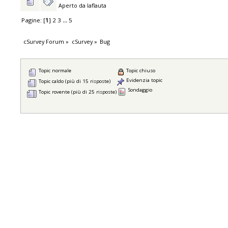
Aperto da
laflauta
Pagine: [
1
]
2
3
...
5
cSurvey Forum
»
cSurvey
»
Bug
Topic normale
Topic chiuso
Evidenzia topic
Topic caldo (più di 15 risposte)
Sondaggio
Topic rovente (più di 25 risposte)