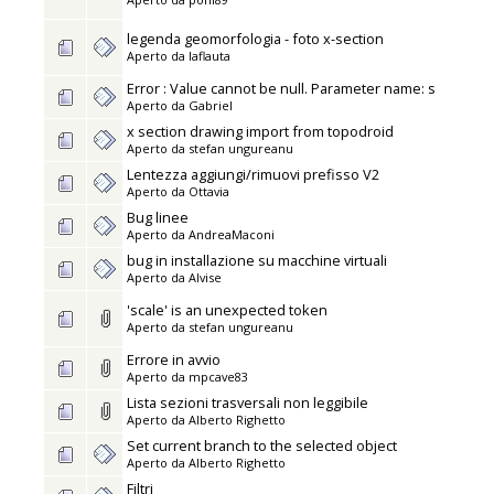
legenda geomorfologia - foto x-section
Aperto da
laflauta
Error : Value cannot be null. Parameter name: s
Aperto da
Gabriel
x section drawing import from topodroid
Aperto da
stefan ungureanu
Lentezza aggiungi/rimuovi prefisso V2
Aperto da
Ottavia
Bug linee
Aperto da
AndreaMaconi
bug in installazione su macchine virtuali
Aperto da
Alvise
'scale' is an unexpected token
Aperto da
stefan ungureanu
Errore in avvio
Aperto da
mpcave83
Lista sezioni trasversali non leggibile
Aperto da
Alberto Righetto
Set current branch to the selected object
Aperto da
Alberto Righetto
Filtri