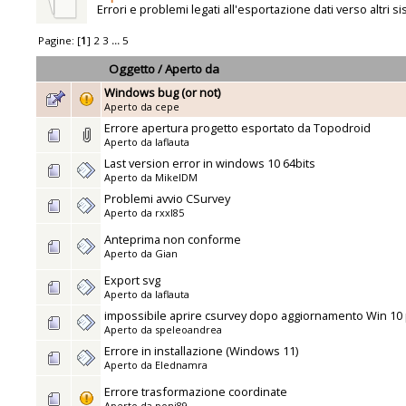
Errori e problemi legati all'esportazione dati verso altri si
Pagine: [
1
]
2
3
...
5
Oggetto
/
Aperto da
Windows bug (or not)
Aperto da
cepe
Errore apertura progetto esportato da Topodroid
Aperto da
laflauta
Last version error in windows 10 64bits
Aperto da
MikelDM
Problemi avvio CSurvey
Aperto da
rxxl85
Anteprima non conforme
Aperto da
Gian
Export svg
Aperto da
laflauta
impossibile aprire csurvey dopo aggiornamento Win 10
Aperto da
speleoandrea
Errore in installazione (Windows 11)
Aperto da
Elednamra
Errore trasformazione coordinate
Aperto da
poni89