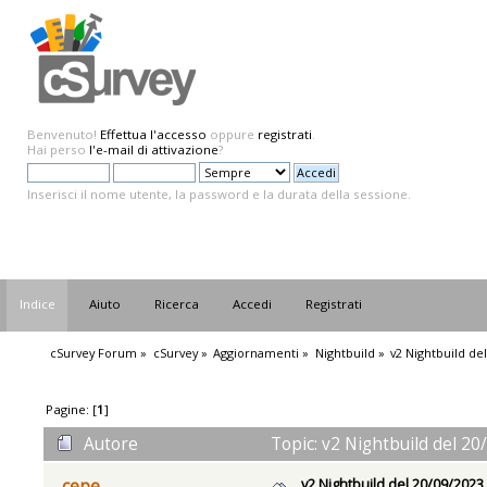
Benvenuto!
Effettua l'accesso
oppure
registrati
.
Hai perso
l'e-mail di attivazione
?
Inserisci il nome utente, la password e la durata della sessione.
Indice
Aiuto
Ricerca
Accedi
Registrati
cSurvey Forum
»
cSurvey
»
Aggiornamenti
»
Nightbuild
»
v2 Nightbuild de
Pagine: [
1
]
Autore
Topic: v2 Nightbuild del 20
v2 Nightbuild del 20/09/2023
cepe