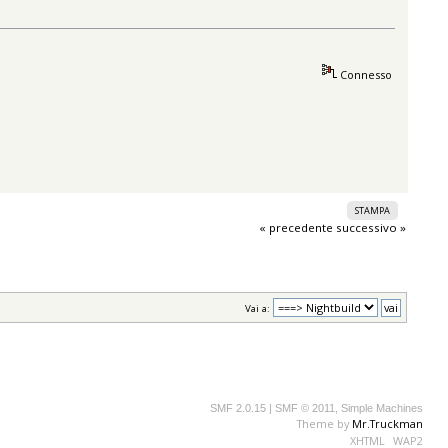
Connesso
STAMPA
« precedente
successivo »
Vai a:
SMF 2.0.15
|
SMF © 2011
,
Simple Machines
Theme by
Mr.Truckman
XHTML
WAP2