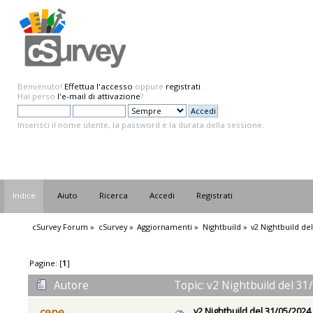
Benvenuto!
Effettua l'accesso
oppure
registrati
.
Hai perso
l'e-mail di attivazione
?
Inserisci il nome utente, la password e la durata della sessione.
Indice
Aiuto
Ricerca
Accedi
Registrati
cSurvey Forum
»
cSurvey
»
Aggiornamenti
»
Nightbuild
»
v2 Nightbuild de
Pagine: [
1
]
Autore
Topic: v2 Nightbuild del 31
v2 Nightbuild del 31/05/2024
cepe