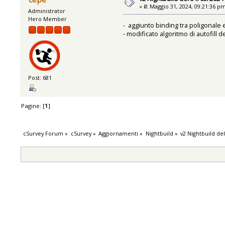
«
il:
Maggio 31, 2024, 09:21:36 p
Administrator
Hero Member
- aggiunto binding tra poligonale 
- modificato algoritmo di autofill 
Post: 681
Pagine: [
1
]
cSurvey Forum
»
cSurvey
»
Aggiornamenti
»
Nightbuild
»
v2 Nightbuild de