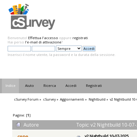
Benvenuto!
Effettua l'accesso
oppure
registrati
.
Hai perso
l'e-mail di attivazione
?
Inserisci il nome utente, la password e la durata della sessione.
Indice
Aiuto
Ricerca
Accedi
Registrati
cSurvey Forum
»
cSurvey
»
Aggiornamenti
»
Nightbuild
»
v2 Nightbuild 10
Pagine: [
1
]
Autore
Topic: v2 Nightbuild 10-07-
v2 Nightbuild 10-07-2025
cepe