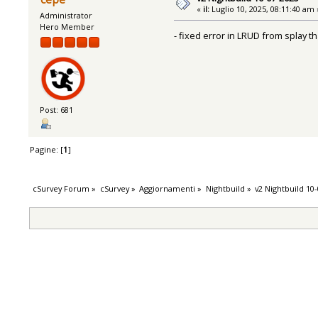
«
il:
Luglio 10, 2025, 08:11:40 am 
Administrator
Hero Member
- fixed error in LRUD from splay th
Post: 681
Pagine: [
1
]
cSurvey Forum
»
cSurvey
»
Aggiornamenti
»
Nightbuild
»
v2 Nightbuild 10