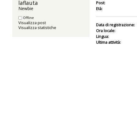
laflauta 
Post:
Newbie
Età:
Offline
Visualizza post
Data di registrazione:
Visualizza statistiche
Ora locale:
Lingua:
Ultima attività: