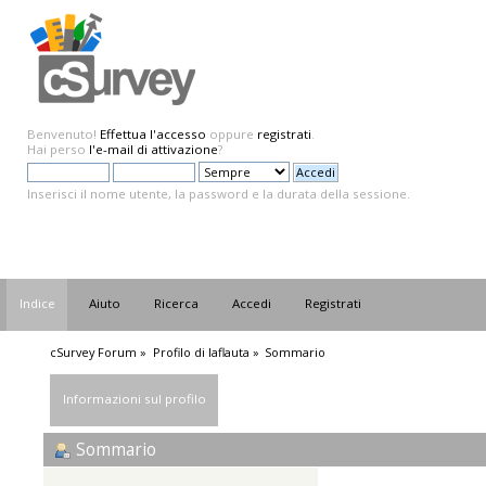
Benvenuto!
Effettua l'accesso
oppure
registrati
.
Hai perso
l'e-mail di attivazione
?
Inserisci il nome utente, la password e la durata della sessione.
Indice
Aiuto
Ricerca
Accedi
Registrati
cSurvey Forum
»
Profilo di laflauta
»
Sommario
Informazioni sul profilo
Sommario