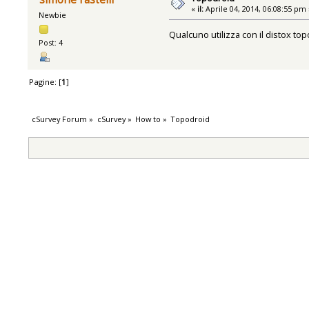
«
il:
Aprile 04, 2014, 06:08:55 pm 
Newbie
Qualcuno utilizza con il distox t
Post: 4
Pagine: [
1
]
cSurvey Forum
»
cSurvey
»
How to
»
Topodroid