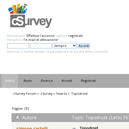
Benvenuto!
Effettua l'accesso
oppure
registrati
.
Hai perso
l'e-mail di attivazione
?
Inserisci il nome utente, la password e la durata della sessione.
Indice
Aiuto
Ricerca
Accedi
Registrati
cSurvey Forum
»
cSurvey
»
How to
»
Topodroid
Pagine: [
1
]
Autore
Topic: Topodroid (Letto 35
Topodroid
simone rastelli