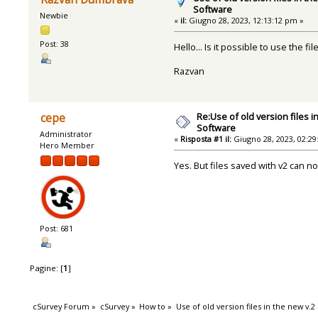
Software
Newbie
«
il:
Giugno 28, 2023, 12:13:12 pm »
Post: 38
Hello... Is it possible to use the 
Razvan
Re:Use of old version files i
cepe
Software
Administrator
«
Risposta #1 il:
Giugno 28, 2023, 02:29
Hero Member
Yes. But files saved with v2 can n
Post: 681
Pagine: [
1
]
cSurvey Forum
»
cSurvey
»
How to
»
Use of old version files in the new v.