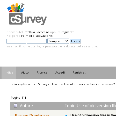
Benvenuto!
Effettua l'accesso
oppure
registrati
.
Hai perso
l'e-mail di attivazione
?
Inserisci il nome utente, la password e la durata della sessione.
Indice
Aiuto
Ricerca
Accedi
Registrati
cSurvey Forum
»
cSurvey
»
How to
»
Use of old version files in the new v.
Pagine: [
1
]
Autore
Topic: Use of old version fi
Use of old version files in th
Razvan Dumbrava