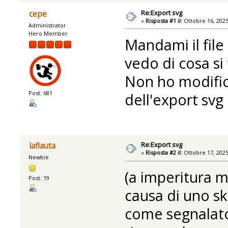
Re:Export svg
cepe
«
Risposta #1 il:
Ottobre 16, 2025
Administrator
Hero Member
Mandami il file
vedo di cosa si 
Non ho modific
Post: 681
dell'export svg 
Re:Export svg
laflauta
«
Risposta #2 il:
Ottobre 17, 2025
Newbie
(a imperitura m
Post: 19
causa di uno s
come segnalato