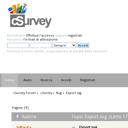
Benvenuto!
Effettua l'accesso
oppure
registrati
.
Hai perso
l'e-mail di attivazione
?
Inserisci il nome utente, la password e la durata della sessione.
Indice
Aiuto
Ricerca
Accedi
Registrati
cSurvey Forum
»
cSurvey
»
Bug
»
Export svg
Pagine: [
1
]
Autore
Topic: Export svg (Letto 17
Export svg
laflauta