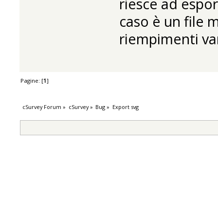
riesce ad espor
caso è un file 
riempimenti var
Pagine: [
1
]
cSurvey Forum
»
cSurvey
»
Bug
»
Export svg