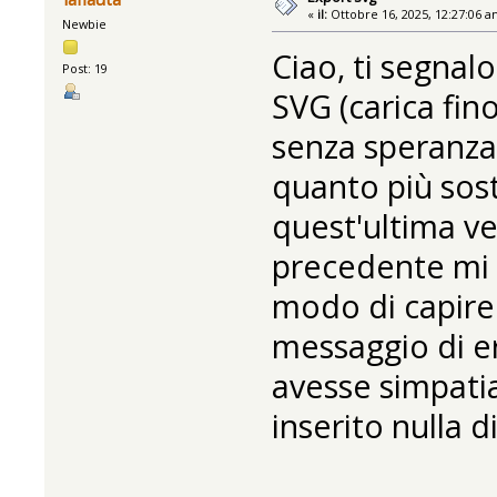
«
il:
Ottobre 16, 2025, 12:27:06 a
Newbie
Ciao, ti segnal
Post: 19
SVG (carica fino
senza speranza)
quanto più sost
quest'ultima ve
precedente mi 
modo di capire 
messaggio di e
avesse simpati
inserito nulla d