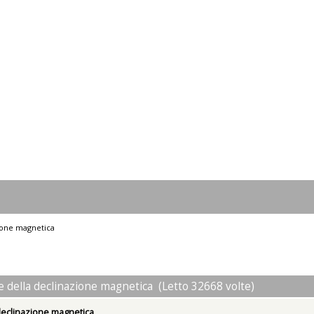
zione magnetica
ne della declinazione magnetica (Letto 32668 volte)
 declinazione magnetica