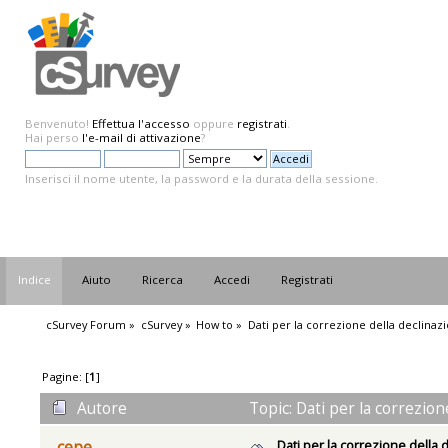
Benvenuto!
Effettua l'accesso
oppure
registrati
.
Hai perso
l'e-mail di attivazione
?
Inserisci il nome utente, la password e la durata della sessione.
Indice
Aiuto
Ricerca
Accedi
Registrati
cSurvey Forum
»
cSurvey
»
How to
»
Dati per la correzione della declina
Pagine: [
1
]
Autore
Topic: Dati per la correzio
Dati per la correzione della
cepe