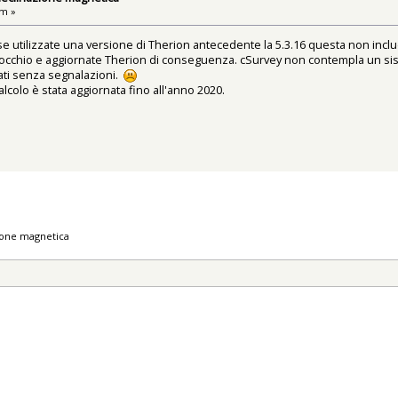
am »
 utilizzate una versione di Therion antecedente la 5.3.16 questa non includ
n occhio e aggiornate Therion di conseguenza. cSurvey non contempla un siste
tati senza segnalazioni.
calcolo è stata aggiornata fino all'anno 2020.
zione magnetica