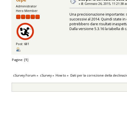
«
il:
Gennaio 26, 2015, 11:21:38 
Administrator
Hero Member
Una precisionazione importante: se
successivi al 2014. Quindi state i
potrebbero dare risultati inaspet
Dalla versione 5.3.16 la tabella di 
Post: 681
Pagine: [
1
]
cSurvey Forum
»
cSurvey
»
How to
»
Dati per la correzione della declina