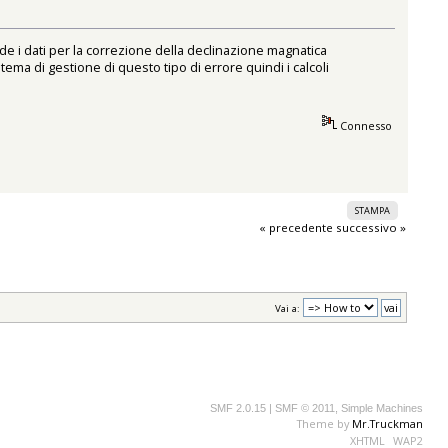
e i dati per la correzione della declinazione magnatica
ma di gestione di questo tipo di errore quindi i calcoli
Connesso
STAMPA
« precedente
successivo »
Vai a:
SMF 2.0.15
|
SMF © 2011
,
Simple Machines
Theme by
Mr.Truckman
XHTML
WAP2