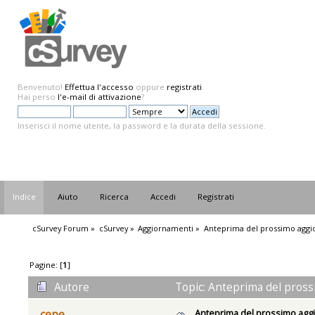
Benvenuto!
Effettua l'accesso
oppure
registrati
.
Hai perso
l'e-mail di attivazione
?
Inserisci il nome utente, la password e la durata della sessione.
Indice
Aiuto
Ricerca
Accedi
Registrati
cSurvey Forum
»
cSurvey
»
Aggiornamenti
»
Anteprima del prossimo agg
Pagine: [
1
]
Autore
Topic: Anteprima del pross
Anteprima del prossimo ag
cepe