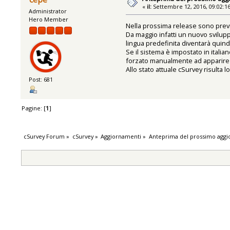
«
il:
Settembre 12, 2016, 09:02:1
Administrator
Hero Member
Nella prossima release sono prev
Da maggio infatti un nuovo svilup
lingua predefinita diventarà quindi
Se il sistema è impostato in itali
forzato manualmente ad apparire i
Allo stato attuale cSurvey risulta l
Post: 681
Pagine: [
1
]
cSurvey Forum
»
cSurvey
»
Aggiornamenti
»
Anteprima del prossimo agg