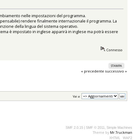
cambiamento nelle impostazioni del programma.
spensabile) rendere finalmente internazionale il programma. La
 funzione della lingua del sistema operativo.
istema è impostato in inglese apparirà in inglese ma potrà essere
Connesso
STAMPA
« precedente
successivo »
Vai a:
SMF 2.0.15
|
SMF © 2011
,
Simple Machines
Theme by
Mr.Truckman
XHTML
WAP2