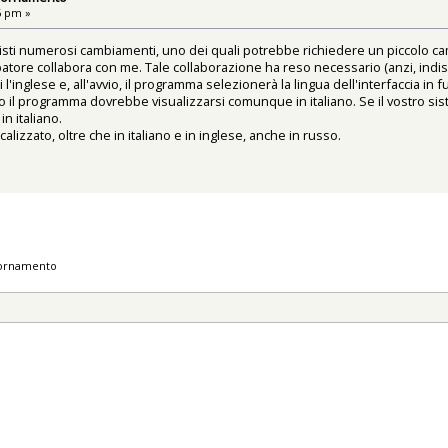
6 pm »
isti numerosi cambiamenti, uno dei quali potrebbe richiedere un piccolo 
patore collabora con me. Tale collaborazione ha reso necessario (anzi, indi
 l'inglese e, all'avvio, il programma selezionerà la lingua dell'interfaccia in
ano il programma dovrebbe visualizzarsi comunque in italiano. Se il vostro s
n italiano.
ocalizzato, oltre che in italiano e in inglese, anche in russo.
iornamento