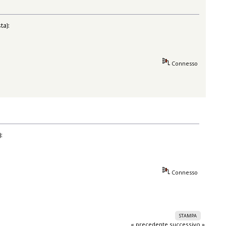
ta):
Connesso
:
Connesso
STAMPA
« precedente
successivo »