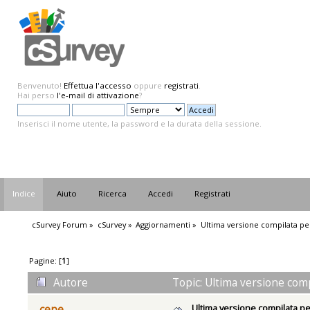
Benvenuto!
Effettua l'accesso
oppure
registrati
.
Hai perso
l'e-mail di attivazione
?
Inserisci il nome utente, la password e la durata della sessione.
Indice
Aiuto
Ricerca
Accedi
Registrati
cSurvey Forum
»
cSurvey
»
Aggiornamenti
»
Ultima versione compilata pe
Pagine: [
1
]
Autore
Topic: Ultima versione comp
Ultima versione compilata pe
cepe