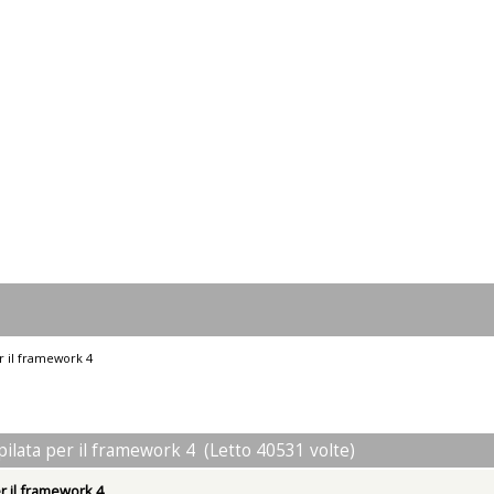
r il framework 4
ilata per il framework 4 (Letto 40531 volte)
r il framework 4