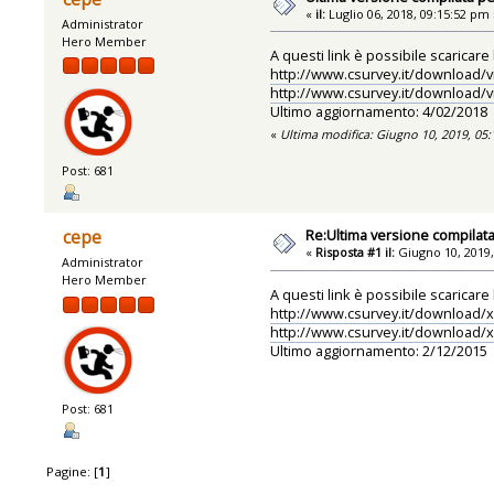
«
il:
Luglio 06, 2018, 09:15:52 pm 
Administrator
Hero Member
A questi link è possibile scaricar
http://www.csurvey.it/download/v
http://www.csurvey.it/download/v
Ultimo aggiornamento: 4/02/2018
«
Ultima modifica: Giugno 10, 2019, 05
Post: 681
Re:Ultima versione compilata
cepe
«
Risposta #1 il:
Giugno 10, 2019,
Administrator
Hero Member
A questi link è possibile scaricar
http://www.csurvey.it/download/x
http://www.csurvey.it/download/x
Ultimo aggiornamento: 2/12/2015
Post: 681
Pagine: [
1
]