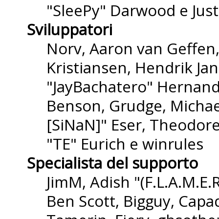
"SleePy" Darwood e Just
Sviluppatori
Norv, Aaron van Geffen,
Kristiansen, Hendrik Ja
"JayBachatero" Hernande
Benson, Grudge, Michael
[SiNaN]" Eser, Theodore
"TE" Eurich e winrules
Specialista del supporto
JimM, Adish "(F.L.A.M.E.R
Ben Scott, Bigguy, Capa