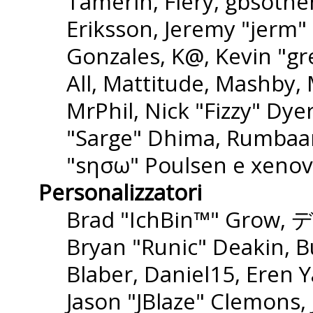
Tamerin, Fiery, gbsothe
Eriksson, Jeremy "jerm" 
Gonzales, K@, Kevin "gre
All, Mattitude, Mashby, M
MrPhil, Nick "Fizzy" Dyer
"Sarge" Dhima, Rumbaar
"sησω" Poulsen e xenov
Personalizzatori
Brad "IchBin™" Grow, 
Bryan "Runic" Deakin, B
Blaber, Daniel15, Eren 
Jason "JBlaze" Clemons,