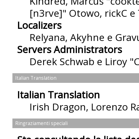
Kindred, Marcus "cσσкιє
[n3rve]" Otowo, rickC e
Localizers
Relyana, Akyhne e Grav
Servers Administrators
Derek Schwab e Liroy "
Italian Translation
Italian Translation
Irish Dragon
,
Lorenzo Ra
Ringraziamenti speciali