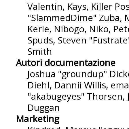
Valentin, Kays, Killer P
"SlammedDime" Zuba, M
Kerle, Nibogo, Niko, Pet
Spuds, Steven "Fustrate
Smith
Autori documentazione
Joshua "groundup" Dicke
Diehl, Dannii Willis, e
"akabugeyes" Thorsen, J
Duggan
Marketing