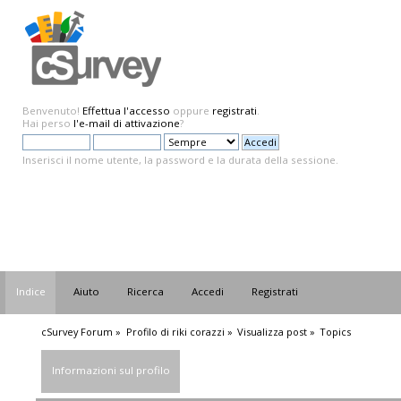
Benvenuto!
Effettua l'accesso
oppure
registrati
.
Hai perso
l'e-mail di attivazione
?
Inserisci il nome utente, la password e la durata della sessione.
Indice
Aiuto
Ricerca
Accedi
Registrati
cSurvey Forum
»
Profilo di riki corazzi
»
Visualizza post
»
Topics
Informazioni sul profilo