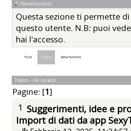
Visualizza post
Questa sezione ti permette di vi
questo utente. N.B: puoi vedere
hai l'accesso.
Post
Topics
Attachments
Topics - riki corazzi
Pagine: [
1
]
1
Suggerimenti, idee e pr
Import di dati da app Sex