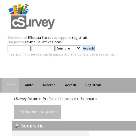
Benvenuto!
Effettua l'accesso
oppure
registrati
.
Hai perso
l'e-mail di attivazione
?
Inserisci il nome utente, la password e la durata della sessione.
Indice
Aiuto
Ricerca
Accedi
Registrati
cSurvey Forum
»
Profilo di riki corazzi
»
Sommario
Informazioni sul profilo
Sommario