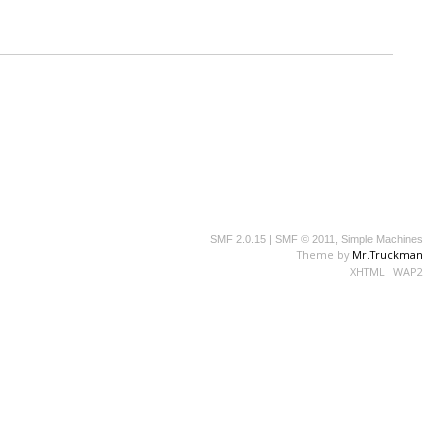
SMF 2.0.15
|
SMF © 2011
,
Simple Machines
Theme by
Mr.Truckman
XHTML
WAP2