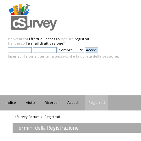
Benvenuto!
Effettua l'accesso
oppure
registrati
.
Hai perso
l'e-mail di attivazione
?
Inserisci il nome utente, la password e la durata della sessione.
Indice
Aiuto
Ricerca
Accedi
Registrati
cSurvey Forum
»
Registrati
Termini della Registrazione