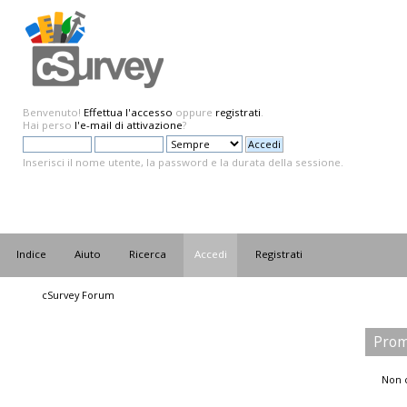
Benvenuto!
Effettua l'accesso
oppure
registrati
.
Hai perso
l'e-mail di attivazione
?
Inserisci il nome utente, la password e la durata della sessione.
Indice
Aiuto
Ricerca
Accedi
Registrati
cSurvey Forum
Prom
Non c