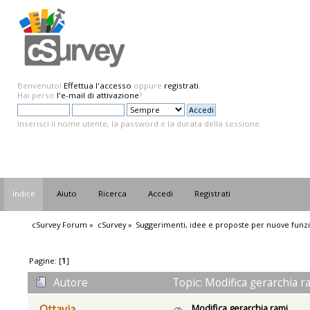
Benvenuto!
Effettua l'accesso
oppure
registrati
.
Hai perso
l'e-mail di attivazione
?
Inserisci il nome utente, la password e la durata della sessione.
Indice
Aiuto
Ricerca
Accedi
Registrati
cSurvey Forum
»
cSurvey
»
Suggerimenti, idee e proposte per nuove funzi
Pagine: [
1
]
Autore
Topic: Modifica gerarchia r
Modifica gerarchia rami
Ottavia