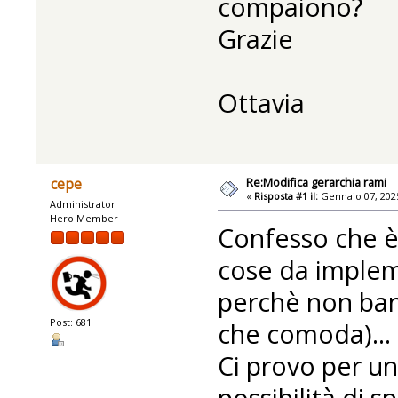
compaiono?
Grazie
Ottavia
Re:Modifica gerarchia rami
cepe
«
Risposta #1 il:
Gennaio 07, 2025
Administrator
Hero Member
Confesso che è 
cose da implem
perchè non ban
Post: 681
che comoda)...
Ci provo per uno
possibilità di 