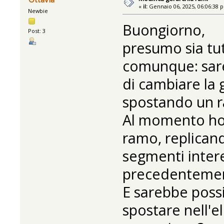
«
il:
Gennaio 06, 2025, 06:06:38 
Newbie
Buongiorno,
Post: 3
presumo sia tu
comunque: sareb
di cambiare la 
spostando un r
Al momento ho
ramo, replican
segmenti intere
precedentemen
E sarebbe possib
spostare nell'e