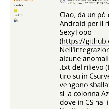
«
il:
Febbraio 12, 2025, 11:24:57 
Newbie
Ciao, da un pò 
Post: 3
Android per il 
SexyTopo
(
https://githu
Nell'integrazi
alcune anomalie
.txt del rilievo
tiro su in Csurv
vengono sballat
si la colonna A
dove in CS hai 