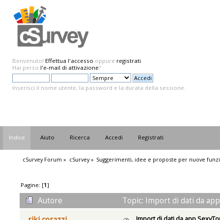
Benvenuto!
Effettua l'accesso
oppure
registrati
.
Hai perso
l'e-mail di attivazione
?
Inserisci il nome utente, la password e la durata della sessione.
Indice
Aiuto
Ricerca
Accedi
Registrati
cSurvey Forum
»
cSurvey
»
Suggerimenti, idee e proposte per nuove funzi
Pagine: [
1
]
Autore
Topic: Import di dati da ap
Import di dati da app SexyT
riki corazzi