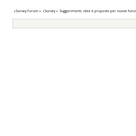
cSurvey Forum
»
cSurvey
»
Suggerimenti, idee e proposte per nuove funzi