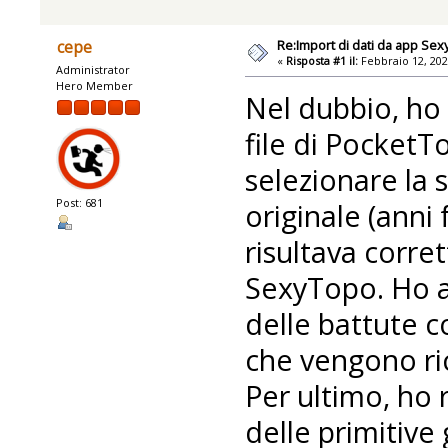
Re:Import di dati da app Se
cepe
«
Risposta #1 il:
Febbraio 12, 202
Administrator
Hero Member
Nel dubbio, ho 
file di PocketT
selezionare la 
Post: 681
originale (ann
risultava corret
SexyTopo. Ho a
delle battute c
che vengono ri
Per ultimo, ho r
delle primitive