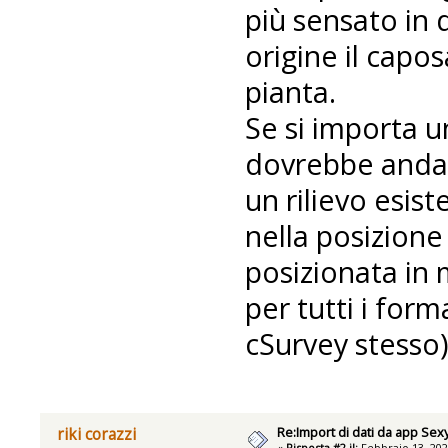
più sensato in
origine il capo
pianta.
Se si importa un
dovrebbe andare
un rilievo esist
nella posizione
posizionata in
per tutti i form
cSurvey stesso)
Re:Import di dati da app Se
riki corazzi
«
Risposta #2 il:
Febbraio 13, 202