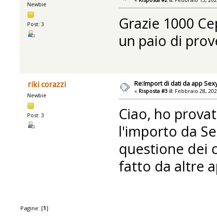
Newbie
Grazie 1000 Ce
Post: 3
un paio di prov
Re:Import di dati da app Se
riki corazzi
«
Risposta #3 il:
Febbraio 28, 202
Newbie
Ciao, ho provat
Post: 3
l'importo da Se
questione dei c
fatto da altre a
Pagine: [
1
]