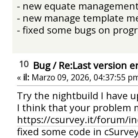
- new equate managemen
- new manage template m
- fixed some bugs on prog
10
Bug
/
Re:Last version e
«
il:
Marzo 09, 2026, 04:37:55 p
Try the nightbuild I have
I think that your problem 
https://csurvey.it/forum/i
fixed some code in cSurve