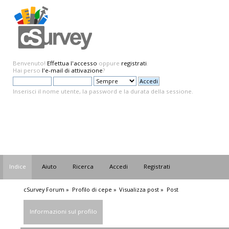
Benvenuto!
Effettua l'accesso
oppure
registrati
.
Hai perso
l'e-mail di attivazione
?
Inserisci il nome utente, la password e la durata della sessione.
Indice
Aiuto
Ricerca
Accedi
Registrati
cSurvey Forum
»
Profilo di cepe
»
Visualizza post
»
Post
Informazioni sul profilo