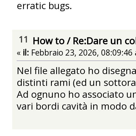
erratic bugs.
11
How to
/
Re:Dare un colo
«
il:
Febbraio 23, 2026, 08:09:46
Nel file allegato ho disegn
distinti rami (ed un sottor
Ad ognuno ho associato un b
vari bordi cavità in modo d