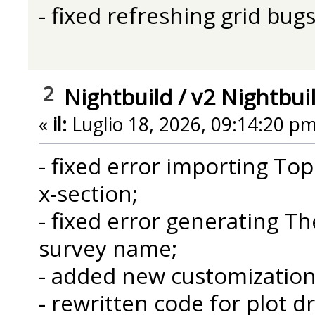
- fixed refreshing grid bug
2
Nightbuild
/
v2 Nightbui
«
il:
Luglio 18, 2026, 09:14:20 pm
- fixed error importing T
x-section;
- fixed error generating The
survey name;
- added new customization 
- rewritten code for plot d