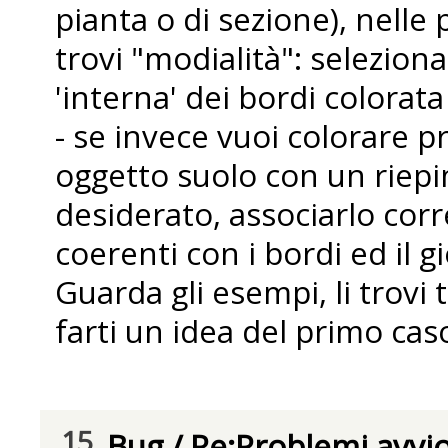
pianta o di sezione), nelle
trovi "modialità": selezion
'interna' dei bordi colorata
- se invece vuoi colorare p
oggetto suolo con un riep
desiderato, associarlo co
coerenti con i bordi ed il g
Guarda gli esempi, li trovi
farti un idea del primo cas
15
Bug
/
Re:Problemi avvi