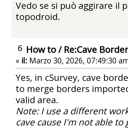
Vedo se si può aggirare il
topodroid.
6
How to
/
Re:Cave Border
«
il:
Marzo 30, 2026, 07:49:30 am
Yes, in cSurvey, cave bord
to merge borders imported
valid area.
Note: I use a different wo
cave cause I'm not able to 