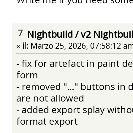
7
Nightbuild
/
v2 Nightbui
«
il:
Marzo 25, 2026, 07:58:12 am
- fix for artefact in paint
form
- removed "..." buttons in
are not allowed
- added export splay with
format export