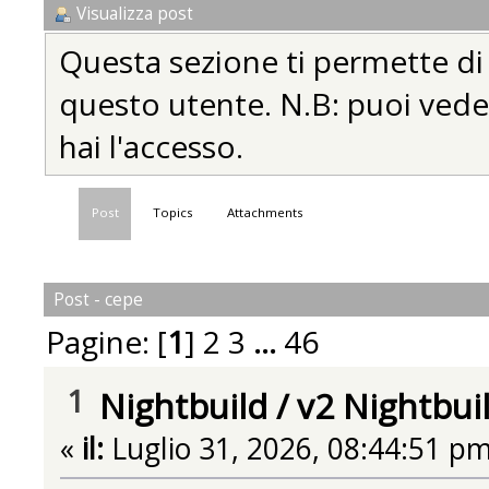
Visualizza post
Questa sezione ti permette di vi
questo utente. N.B: puoi vedere
hai l'accesso.
Post
Topics
Attachments
Post - cepe
Pagine: [
1
]
2
3
...
46
1
Nightbuild
/
v2 Nightbui
«
il:
Luglio 31, 2026, 08:44:51 pm