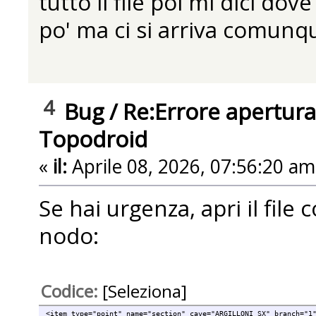
tutto il file poi mi dici do
po' ma ci si arriva comunq
4
Bug
/
Re:Errore apertura
Topodroid
«
il:
Aprile 08, 2026, 07:56:20 am
Se hai urgenza, apri il file 
nodo:
Codice:
[Seleziona]
<item type="point" name="section" cave="ARGILLONI SX" branch="1