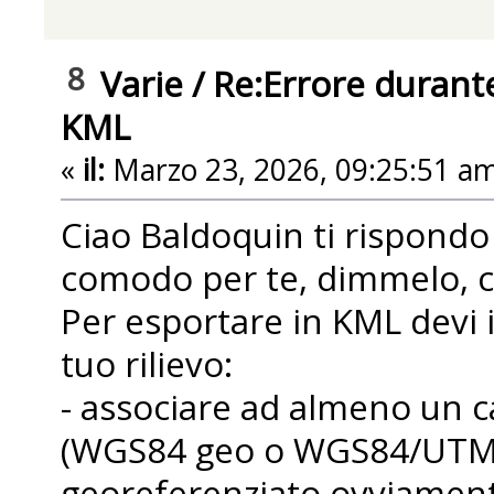
8
Varie
/
Re:Errore durante
KML
«
il:
Marzo 23, 2026, 09:25:51 am
Ciao Baldoquin ti rispondo 
comodo per te, dimmelo, ch
Per esportare in KML devi 
tuo rilievo:
- associare ad almeno un c
(WGS84 geo o WGS84/UTM),
georeferenziato ovviament