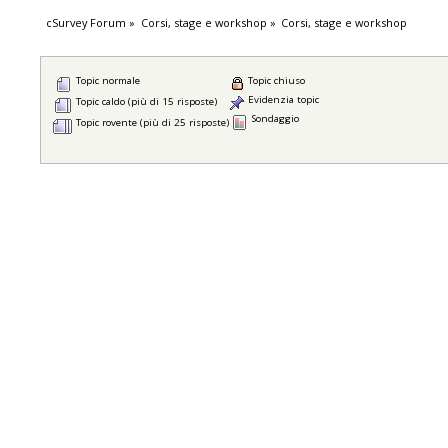
cSurvey Forum
»
Corsi, stage e workshop
»
Corsi, stage e workshop
Topic normale
Topic chiuso
Evidenzia topic
Topic caldo (più di 15 risposte)
Sondaggio
Topic rovente (più di 25 risposte)