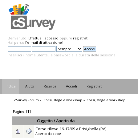
Benvenuto!
Effettua l'accesso
oppure
registrati
.
Hai perso
l'e-mail di attivazione
?
Inserisci il nome utente, la password e la durata della sessione.
Indice
Aiuto
Ricerca
Accedi
Registrati
cSurvey Forum
»
Corsi, stage e workshop
»
Corsi, stage e workshop
Pagine: [
1
]
Oggetto
/
Aperto da
Corso rilievo 16-17/09 a Brisighella (RA)
Aperto da
cepe