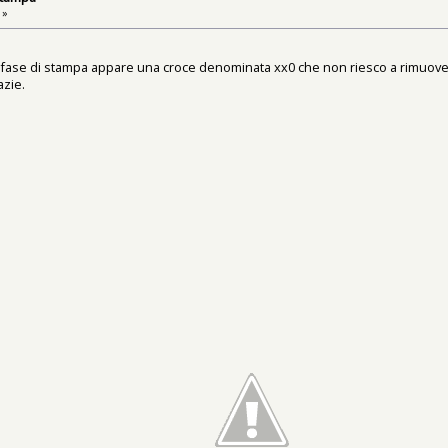
 »
o, in fase di stampa appare una croce denominata xx0 che non riesco a rimuo
azie.