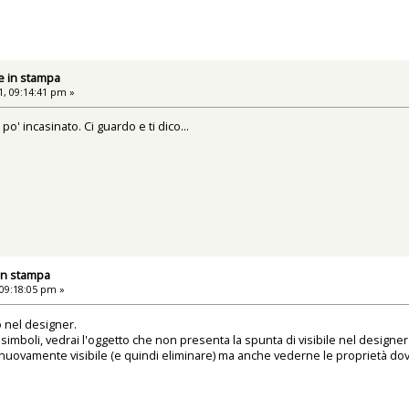
e in stampa
, 09:14:41 pm »
' incasinato. Ci guardo e ti dico...
in stampa
09:18:05 pm »
o nel designer.
llo simboli, vedrai l'oggetto che non presenta la spunta di visibile nel designe
e nuovamente visibile (e quindi eliminare) ma anche vederne le proprietà dove