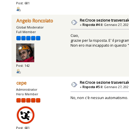
Post: 681
Re:Croce sezione trasversal
Angelo Roncolato
«
Risposta #4 il:
Gennaio 27, 2021
Global Moderator
Full Member
Ciao,
grazie per la risposta. E' il prog
Non ero mai incappato in questo 
Post: 142
Re:Croce sezione trasversal
cepe
«
Risposta #5 il:
Gennaio 27, 2021
Administrator
Hero Member
No, non c'è nessun automatismo. 
Post: 681