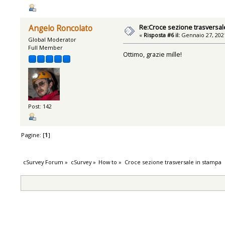
Re:Croce sezione trasversal
Angelo Roncolato
«
Risposta #6 il:
Gennaio 27, 2021
Global Moderator
Full Member
Ottimo, grazie mille!
Post: 142
Pagine: [
1
]
cSurvey Forum
»
cSurvey
»
How to
»
Croce sezione trasversale in stampa