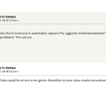
e in stampa
, 08:30:57 am »
ramma che lo inserisce in automatico oppure l'ho aggiunto involontariamente?
"problema" fino ad ora.
e in stampa
, 08:49:03 am »
Salvo qualche errore a me ignoto dovrebbe essere stata creata manualmen