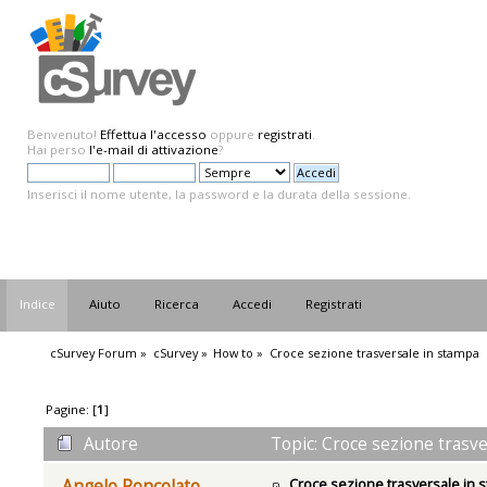
Benvenuto!
Effettua l'accesso
oppure
registrati
.
Hai perso
l'e-mail di attivazione
?
Inserisci il nome utente, la password e la durata della sessione.
Indice
Aiuto
Ricerca
Accedi
Registrati
cSurvey Forum
»
cSurvey
»
How to
»
Croce sezione trasversale in stampa
Pagine: [
1
]
Autore
Topic: Croce sezione trasve
Croce sezione trasversale in 
Angelo Roncolato