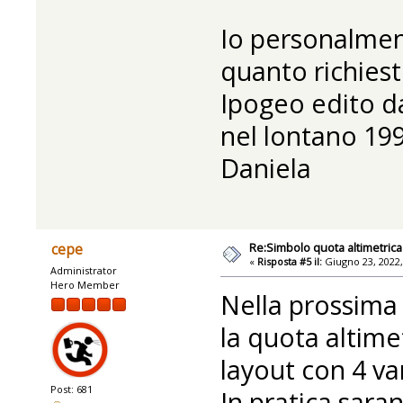
Io personalmen
quanto richiest
Ipogeo edito da
nel lontano 1992
Daniela
Re:Simbolo quota altimetrica
cepe
«
Risposta #5 il:
Giugno 23, 2022,
Administrator
Hero Member
Nella prossima 
la quota altimet
layout con 4 va
Post: 681
In pratica saran