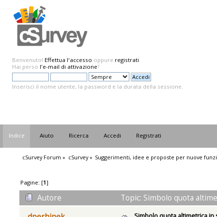
Benvenuto!
Effettua l'accesso
oppure
registrati
.
Hai perso
l'e-mail di attivazione
?
Inserisci il nome utente, la password e la durata della sessione.
Indice
Aiuto
Ricerca
Accedi
Registrati
cSurvey Forum
»
cSurvey
»
Suggerimenti, idee e proposte per nuove funzi
Pagine: [
1
]
Autore
Topic: Simbolo quota altimet
Simbolo quota altimetrica in
dperhinek