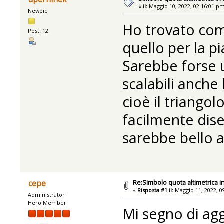
«
il:
Maggio 10, 2022, 02:16:01 p
Newbie
Ho trovato com
Post: 12
quello per la pi
Sarebbe forse u
scalabili anche 
cioè il triango
facilmente dis
sarebbe bello a
Re:Simbolo quota altimetrica i
cepe
«
Risposta #1 il:
Maggio 11, 2022, 0
Administrator
Hero Member
Mi segno di agg