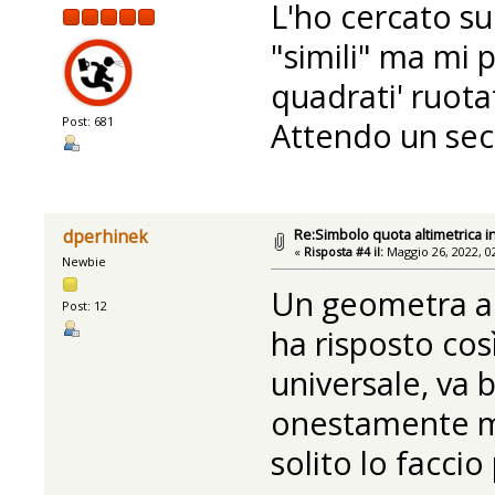
L'ho cercato su
"simili" ma mi
quadrati' ruotat
Post: 681
Attendo un sec
Re:Simbolo quota altimetrica i
dperhinek
«
Risposta #4 il:
Maggio 26, 2022, 0
Newbie
Un geometra a 
Post: 12
ha risposto cos
universale, va 
onestamente mi 
solito lo faccio