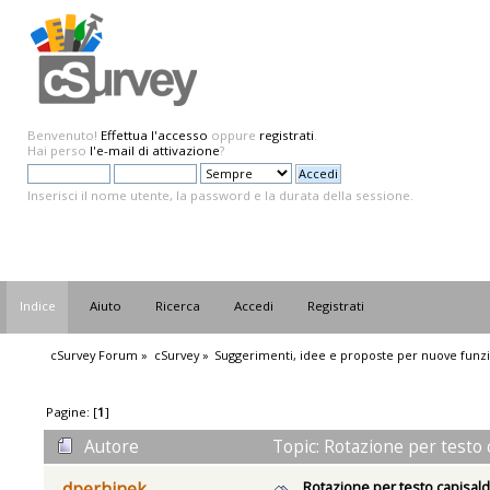
Benvenuto!
Effettua l'accesso
oppure
registrati
.
Hai perso
l'e-mail di attivazione
?
Inserisci il nome utente, la password e la durata della sessione.
Indice
Aiuto
Ricerca
Accedi
Registrati
cSurvey Forum
»
cSurvey
»
Suggerimenti, idee e proposte per nuove funzi
Pagine: [
1
]
Autore
Topic: Rotazione per testo 
Rotazione per testo capisald
dperhinek