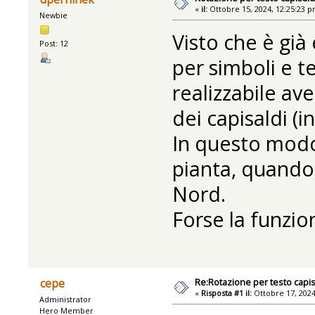
«
il:
Ottobre 15, 2024, 12:25:23 p
Newbie
Visto che è già
Post: 12
per simboli e te
realizzabile ave
dei capisaldi (i
In questo modo
pianta, quando 
Nord.
Forse la funzio
Re:Rotazione per testo capis
cepe
«
Risposta #1 il:
Ottobre 17, 2024
Administrator
Hero Member