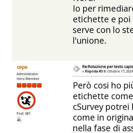
Io per rimediar
etichette e poi
serve con lo st
l'unione.
Re:Rotazione per testo capis
cepe
«
Risposta #3 il:
Ottobre 17, 2024
Administrator
Hero Member
Però cosi ho più
etichette come 
cSurvey potrei 
Post: 681
come in origin
nella fase di 