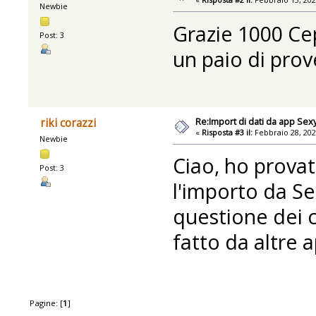
Newbie
Grazie 1000 Ce
Post: 3
un paio di prov
Re:Import di dati da app Se
riki corazzi
«
Risposta #3 il:
Febbraio 28, 202
Newbie
Ciao, ho provat
Post: 3
l'importo da Se
questione dei c
fatto da altre a
Pagine: [
1
]