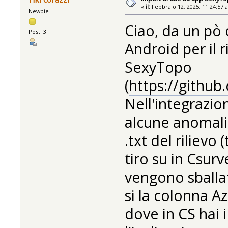
«
il:
Febbraio 12, 2025, 11:24:57 
Newbie
Ciao, da un pò 
Post: 3
Android per il 
SexyTopo
(
https://githu
Nell'integrazi
alcune anomalie
.txt del rilievo
tiro su in Csurv
vengono sballat
si la colonna A
dove in CS hai 