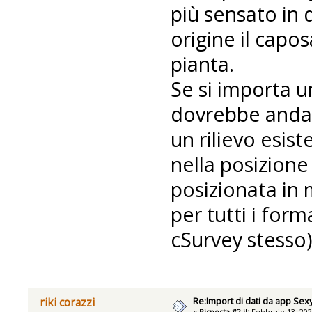
più sensato in
origine il capo
pianta.
Se si importa un
dovrebbe andare
un rilievo esist
nella posizione
posizionata in
per tutti i form
cSurvey stesso)
Re:Import di dati da app Se
riki corazzi
«
Risposta #2 il:
Febbraio 13, 202