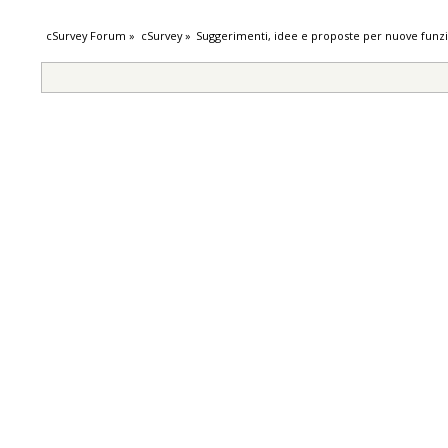
cSurvey Forum
»
cSurvey
»
Suggerimenti, idee e proposte per nuove funzi