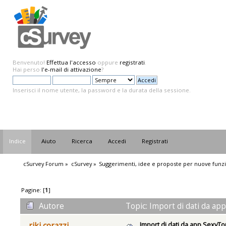
Benvenuto!
Effettua l'accesso
oppure
registrati
.
Hai perso
l'e-mail di attivazione
?
Inserisci il nome utente, la password e la durata della sessione.
Indice
Aiuto
Ricerca
Accedi
Registrati
cSurvey Forum
»
cSurvey
»
Suggerimenti, idee e proposte per nuove funzi
Pagine: [
1
]
Autore
Topic: Import di dati da ap
Import di dati da app SexyT
riki corazzi