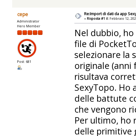
Re:Import di dati da app Se
cepe
«
Risposta #1 il:
Febbraio 12, 202
Administrator
Hero Member
Nel dubbio, ho 
file di PocketT
selezionare la 
Post: 681
originale (ann
risultava corret
SexyTopo. Ho a
delle battute c
che vengono ri
Per ultimo, ho r
delle primitive