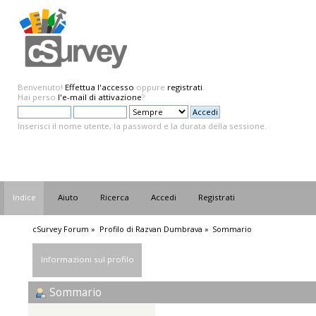
Benvenuto!
Effettua l'accesso
oppure
registrati
.
Hai perso
l'e-mail di attivazione
?
Inserisci il nome utente, la password e la durata della sessione.
Indice
Aiuto
Ricerca
Accedi
Registrati
cSurvey Forum
»
Profilo di Razvan Dumbrava
»
Sommario
Informazioni sul profilo
Sommario