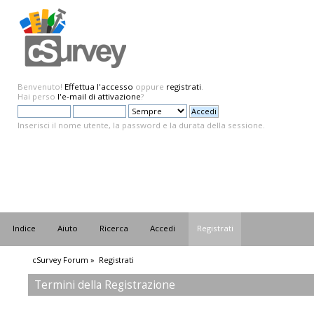
Benvenuto!
Effettua l'accesso
oppure
registrati
.
Hai perso
l'e-mail di attivazione
?
Inserisci il nome utente, la password e la durata della sessione.
Indice
Aiuto
Ricerca
Accedi
Registrati
cSurvey Forum
»
Registrati
Termini della Registrazione