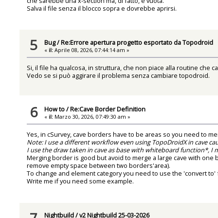
che sarebbe una x-section ma, di fatto, è vuota.
Salva il file senza il blocco sopra e dovrebbe aprirsi.
5
Bug
/
Re:Errore apertura progetto esportato da Topodroid
«
il:
Aprile 08, 2026, 07:44:14 am »
Si, il file ha qualcosa, in struttura, che non piace alla routine che c
Vedo se si può aggirare il problema senza cambiare topodroid.
6
How to
/
Re:Cave Border Definition
«
il:
Marzo 30, 2026, 07:49:30 am »
Yes, in cSurvey, cave borders have to be areas so you need to me
Note: I use a different workflow even using TopoDroidX in cave cau
I use the draw taken in cave as base with whiteboard function*, I ma
Merging border is good but avoid to merge a large cave with one bi
remove empty space between two borders'area).
To change and element category you need to use the 'convert to' fun
Write me if you need some example.
7
Nightbuild
/
v2 Nightbuild 25-03-2026