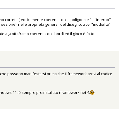
mo corretti (teoricamente coerenti con la poligonale "all'interno"
i sezione), nelle proprietà generali del disegno, trovi "modialità":
 a grotta/ramo coerenti con i bordi ed il gioco è fatto.
e che possono manifestarsi prima che il framework arrivi al codice
n Windows 11, è sempre preinstallato (framework net 4.
.