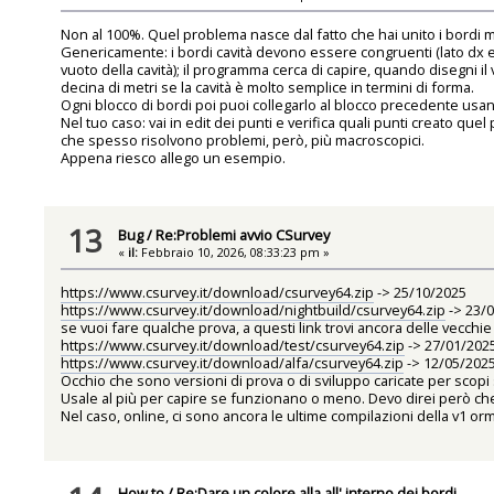
Non al 100%. Quel problema nasce dal fatto che hai unito i bordi 
Genericamente: i bordi cavità devono essere congruenti (lato dx e l
vuoto della cavità); il programma cerca di capire, quando disegni i
decina di metri se la cavità è molto semplice in termini di forma.
Ogni blocco di bordi poi puoi collegarlo al blocco precedente usando 
Nel tuo caso: vai in edit dei punti e verifica quali punti creato q
che spesso risolvono problemi, però, più macroscopici.
Appena riesco allego un esempio.
13
Bug
/
Re:Problemi avvio CSurvey
«
il:
Febbraio 10, 2026, 08:33:23 pm »
https://www.csurvey.it/download/csurvey64.zip
-> 25/10/2025
https://www.csurvey.it/download/nightbuild/csurvey64.zip
-> 23/
se vuoi fare qualche prova, a questi link trovi ancora delle vecchie
https://www.csurvey.it/download/test/csurvey64.zip
-> 27/01/202
https://www.csurvey.it/download/alfa/csurvey64.zip
-> 12/05/202
Occhio che sono versioni di prova o di sviluppo caricate per scopi s
Usale al più per capire se funzionano o meno. Devo direi però che
Nel caso, online, ci sono ancora le ultime compilazioni della v1 o
How to
/
Re:Dare un colore alla all' interno dei bordi