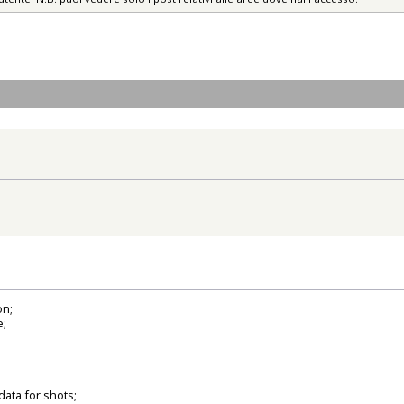
on;
e;
ata for shots;