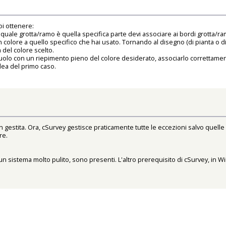
oi ottenere:
 quale grotta/ramo è quella specifica parte devi associare ai bordi grotta/ra
 un colore a quello specifico che hai usato. Tornando al disegno (di pianta o d
 del colore scelto.
suolo con un riepimento pieno del colore desiderato, associarlo correttamente
idea del primo caso.
on gestita. Ora, cSurvey gestisce praticamente tutte le eccezioni salvo quell
re.
in un sistema molto pulito, sono presenti. L'altro prerequisito di cSurvey, i