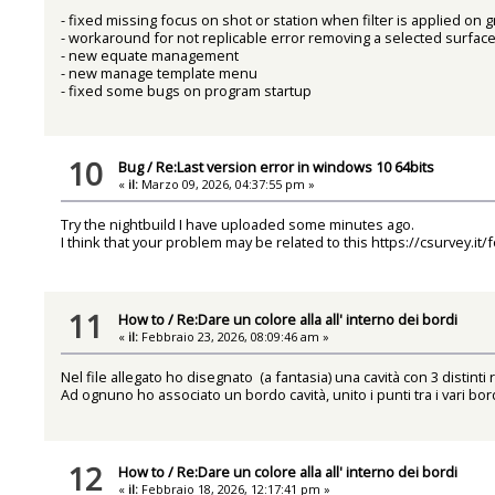
- fixed missing focus on shot or station when filter is applied on g
- workaround for not replicable error removing a selected surface
- new equate management
- new manage template menu
- fixed some bugs on program startup
10
Bug
/
Re:Last version error in windows 10 64bits
«
il:
Marzo 09, 2026, 04:37:55 pm »
Try the nightbuild I have uploaded some minutes ago.
I think that your problem may be related to this
https://csurvey.it
11
How to
/
Re:Dare un colore alla all' interno dei bordi
«
il:
Febbraio 23, 2026, 08:09:46 am »
Nel file allegato ho disegnato (a fantasia) una cavità con 3 distinti
Ad ognuno ho associato un bordo cavità, unito i punti tra i vari bor
12
How to
/
Re:Dare un colore alla all' interno dei bordi
«
il:
Febbraio 18, 2026, 12:17:41 pm »