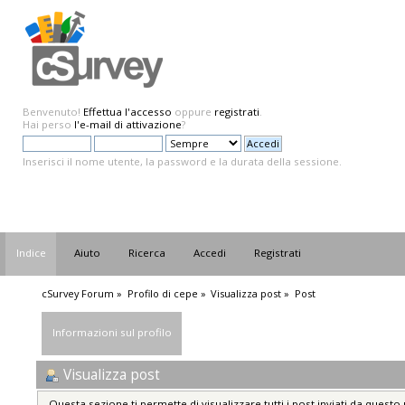
Benvenuto!
Effettua l'accesso
oppure
registrati
.
Hai perso
l'e-mail di attivazione
?
Inserisci il nome utente, la password e la durata della sessione.
Indice
Aiuto
Ricerca
Accedi
Registrati
cSurvey Forum
»
Profilo di cepe
»
Visualizza post
»
Post
Informazioni sul profilo
Visualizza post
Questa sezione ti permette di visualizzare tutti i post inviati da questo 