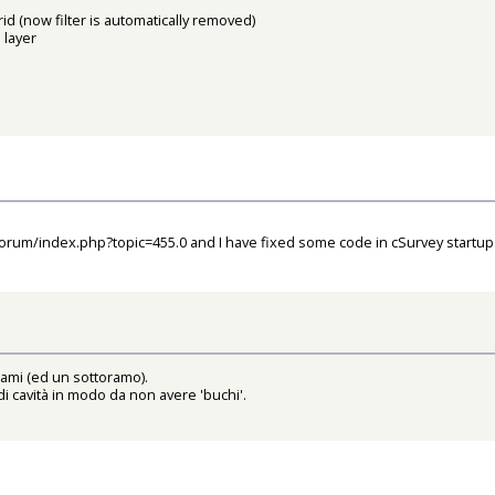
rid (now filter is automatically removed)
 layer
/forum/index.php?topic=455.0
and I have fixed some code in cSurvey startup
 rami (ed un sottoramo).
di cavità in modo da non avere 'buchi'.