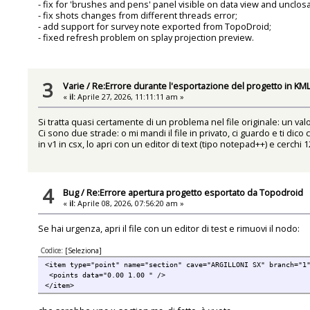
- fix for 'brushes and pens' panel visible on data view and unclosa
- fix shots changes from different threads error;
- add support for survey note exported from TopoDroid;
- fixed refresh problem on splay projection preview.
3
Varie
/
Re:Errore durante l'esportazione del progetto in KM
«
il:
Aprile 27, 2026, 11:11:11 am »
Si tratta quasi certamente di un problema nel file originale: un va
Ci sono due strade: o mi mandi il file in privato, ci guardo e ti dic
in v1 in csx, lo apri con un editor di text (tipo notepad++) e cerchi 
4
Bug
/
Re:Errore apertura progetto esportato da Topodroid
«
il:
Aprile 08, 2026, 07:56:20 am »
Se hai urgenza, apri il file con un editor di test e rimuovi il nodo:
Codice:
[Seleziona]
<item type="point" name="section" cave="ARGILLONI SX" branch="1
<points data="0.00 1.00 " />
</item>