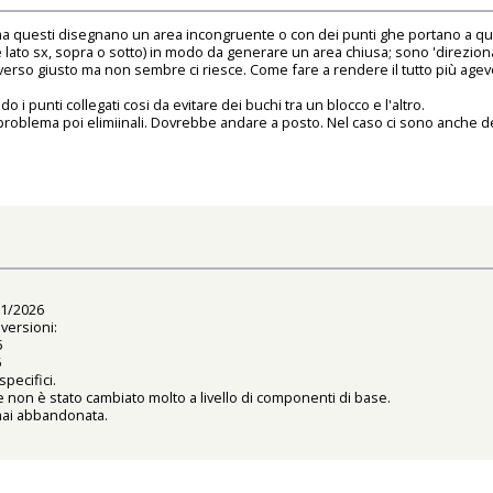
ma questi disegnano un area incongruente o con dei punti ghe portano a que
ato sx, sopra o sotto) in modo da generare un area chiusa; sono 'direzionali' 
l verso giusto ma non sembre ci riesce. Come fare a rendere il tutto più agevo
i punti collegati cosi da evitare dei buchi tra un blocco e l'altro.
uel problema poi elimiinali. Dovrebbe andare a posto. Nel caso ci sono anche d
01/2026
 versioni:
5
5
pecifici.
 non è stato cambiato molto a livello di componenti di base.
rmai abbandonata.