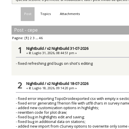
Post
Topics
Attachments
Post - cepe
Pagine: [
1
]
2
3
...
46
1
Nightbuild
/
v2 Nightbuild 31-07-2026
«
il:
Luglio 31, 2026, 08:44:51 pm »
- fixed refreshing grid bugs on shot's editing
2
Nightbuild
/
v2 Nightbuild 18-07-2026
«
il:
Luglio 18, 2026, 09:14:20 pm »
- fixed error importing TopoDroidexported csx with empty x-secti
- fixed error generating Therion file with utf8 chars in survey nam
- added new customization options in highlights;
- rewritten code for plot draw;
- fixed bug in hightlights edit and saving;
- fixed bug in additional data on stations;
- added new import from cSurvey options to overwrite only some d