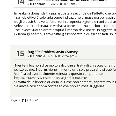
14
«
il:
Febbraio 10, 2026, 08:28:29 pm »
In realtà la domanda ha più risposte a seconda dell'effetto che vu
- se l'obiettivo è colorarla come indicazione di massima per capire
degli stessi). Una volta fatto, vai in proprietà->grotte e rami e dai
seleziona "combinata" e vedrai la parte 'interna' dei bordi colorata
- se invece vuoi colorare proprio l'interno devi usare un oggetto 
Guarda gli esempi, li trovi tutto già impostato o quasi per farti un 
15
Bug
/
Re:Problemi avvio CSurvey
«
il:
Gennaio 31, 2026, 05:26:57 pm »
Niente, il log non dice molto salvo che si tratta di un eccezione n
scritto da me. E qui mi viene in mente una sola prova che si può fa
Verifica ed eventualmente reinstalla questo componente:
https://aka.ms/vs/17/release/vc_redist.x64.exe
Si tratta delle librerie di visual c++ che non sempre, soprattutto 
Se anche cosi non va confesso che non so cosa suggerire...
Pagine: [
1
]
2
3
...
46