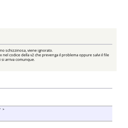
eno schizzinosa, viene ignorato.
ix nel codice della v2 che prevenga il problema oppure salvi il file
ci si arriva comunque.
" >