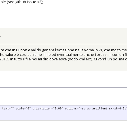
ble (see github issue #3);
L
lore che in UI non è valido genera l'eccezione nella v2 ma in v1, che molto m
o che valore è cosi saniamo il file ed eventualmente anche i prossimi con un f
120105 in tutto il file poi mi dici dove esce (nodo xml ecc). Ci vorrà un po' ma 
" text="" scale="0" orientation="0.00" options="-scrap argilloni sx-xh-0-1s