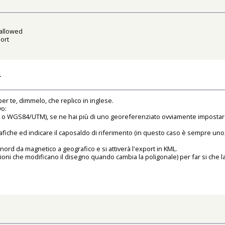
 allowed
ort
L
er te, dimmelo, che replico in inglese.
vo:
 WGS84/UTM), se ne hai più di uno georeferenziato ovviamente impostare le c
grafiche ed indicare il caposaldo di riferimento (in questo caso è sempre un
rd da magnetico a geografico e si attiverà l'export in KML.
nzioni che modificano il disegno quando cambia la poligonale) per far si che 