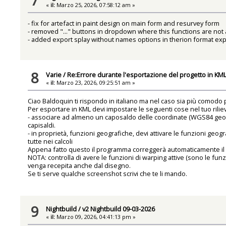
«
il:
Marzo 25, 2026, 07:58:12 am »
- fix for artefact in paint design on main form and resurvey form
- removed "..." buttons in dropdown where this functions are not
- added export splay without names options in therion format exp
8
Varie
/
Re:Errore durante l'esportazione del progetto in KM
«
il:
Marzo 23, 2026, 09:25:51 am »
Ciao Baldoquin ti rispondo in italiano ma nel caso sia più comodo p
Per esportare in KML devi impostare le seguenti cose nel tuo rilie
- associare ad almeno un caposaldo delle coordinate (WGS84 geo o
capisaldi.
- in proprietà, funzioni geografiche, devi attivare le funzioni geo
tutte nei calcoli
Appena fatto questo il programma correggerà automaticamente il no
NOTA: controlla di avere le funzioni di warping attive (sono le fu
venga recepita anche dal disegno.
Se ti serve qualche screenshot scrivi che te li mando.
9
Nightbuild
/
v2 Nightbuild 09-03-2026
«
il:
Marzo 09, 2026, 04:41:13 pm »