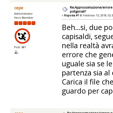
Re:Approssimazione/errore n
cepe
poligonali?
Administrator
«
Risposta #1 il:
Febbraio 15, 2018, 02:
Hero Member
Beh...si, due po
capisaldi, seg
nella realtà av
Post: 681
errore che gene
uguale sia se l
partenza sia al 
Carica il file c
guardo per capi