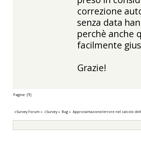
correzione auto
senza data hann
perchè anche q
facilmente gius
Grazie!
Pagine: [
1
]
cSurvey Forum
»
cSurvey
»
Bug
»
Approssimazione/errore nel calcolo dell