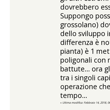
dovrebbero ess
Suppongo possa
grossolano) do
dello sviluppo i
differenza è not
pianta) è 1 met
poligonali con
battute... ora g
tra i singoli ca
operazione ch
tempo...
«
Ultima modifica: Febbraio 14, 2018, 