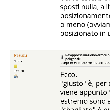
sposti nulla, a li
posizionamento
o meno (ovviam
posizionato in
Re:Approssimazione/errore nel
Pazuzu
poligonali?
Newbie
«
Risposta #6 il:
Febbraio 15, 2018, 05:
Post: 18
Ecco,
"giusto" è, per
viene appunto "
estremo sono a
"sbagliato" è q