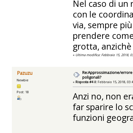
Nel caso di un ri
con le coordina
via, sempre pi
prendere come 
grotta, anzichè 
«
Ultima modifica: Febbraio 15, 2018, 
Re:Approssimazione/errore n
Pazuzu
poligonali?
Newbie
«
Risposta #4 il:
Febbraio 15, 2018, 03:
Post: 18
Anzi no, non er
far sparire lo 
funzioni geogr