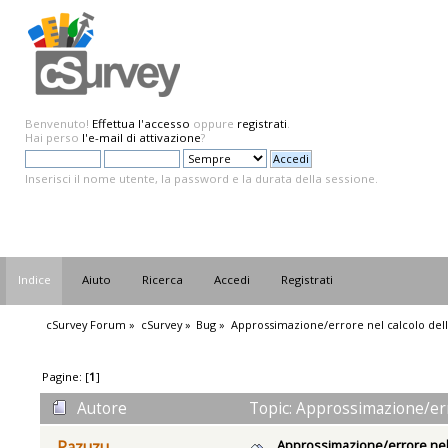
Benvenuto!
Effettua l'accesso
oppure
registrati
.
Hai perso
l'e-mail di attivazione
?
Inserisci il nome utente, la password e la durata della sessione.
Indice
Aiuto
Ricerca
Accedi
Registrati
cSurvey Forum
»
cSurvey
»
Bug
»
Approssimazione/errore nel calcolo dell
Pagine: [
1
]
Autore
Topic: Approssimazione/erro
Approssimazione/errore nel 
Pazuzu