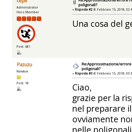
Re:Approssimazione/errore nel
cepe
poligonali?
Administrator
«
Risposta #2 il:
Febbraio 15, 2018, 02:
Hero Member
Una cosa del g
Post: 681
Re:Approssimazione/errore n
Pazuzu
poligonali?
Newbie
«
Risposta #3 il:
Febbraio 15, 2018, 03:
Post: 18
Ciao,
grazie per la ri
nel preparare il
ovviamente non
nelle poligonal