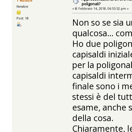
poligonali?
Newbie
«
il:
Febbraio 14, 2018, 06:55:52 pm »
Post: 18
Non so se sia u
qualcosa... co
Ho due poligona
capisaldi inizi
per la poligonal
capisaldi interm
finale sono i me
stessi è del tut
esame, anche s
della cosa.
Chiaramente, l