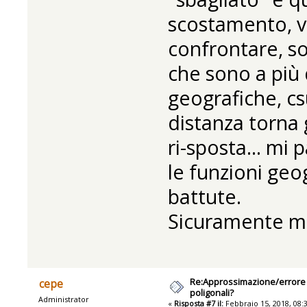
scostamento, vs
confrontare, sov
che sono a più d
geografiche, cs
distanza torna g
ri-sposta... mi
le funzioni geo
battute.
Sicuramente mi
Re:Approssimazione/errore n
cepe
poligonali?
Administrator
«
Risposta #7 il:
Febbraio 15, 2018, 08: