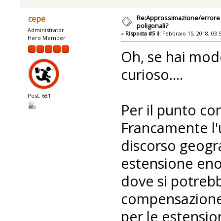
Re:Approssimazione/errore n
cepe
poligonali?
Administrator
«
Risposta #5 il:
Febbraio 15, 2018, 03:
Hero Member
Oh, se hai modo
curioso....
Post: 681
Per il punto co
Francamente l'
discorso geogra
estensione eno
dove si potrebb
compensazione
per le estensio