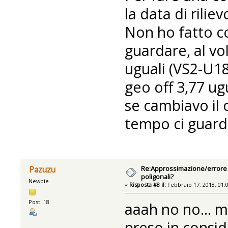
la data di rili
Non ho fatto co
guardare, al vo
uguali (VS2-U1
geo off 3,77 ugu
se cambiavo il
tempo ci guardo
Re:Approssimazione/errore n
Pazuzu
poligonali?
Newbie
«
Risposta #8 il:
Febbraio 17, 2018, 01:
Post: 18
aaah no no... 
preso in consid