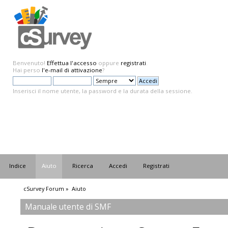
Benvenuto!
Effettua l'accesso
oppure
registrati
.
Hai perso
l'e-mail di attivazione
?
Inserisci il nome utente, la password e la durata della sessione.
Indice
Aiuto
Ricerca
Accedi
Registrati
cSurvey Forum
»
Aiuto
Manuale utente di SMF