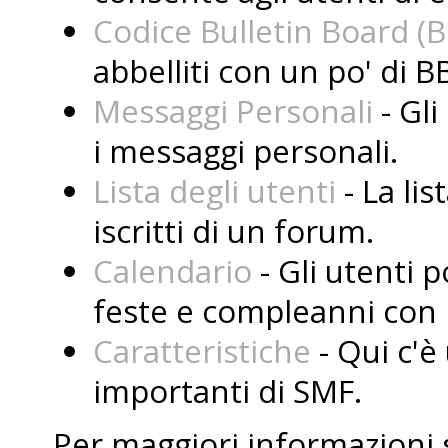
Codice Bulletin Board (
abbelliti con un po' di B
Messaggi Personali
- Gli
i messaggi personali.
Lista degli utenti
- La lis
iscritti di un forum.
Calendario
- Gli utenti 
feste e compleanni con i
Caratteristiche
- Qui c'è 
importanti di SMF.
Per maggiori informazioni 