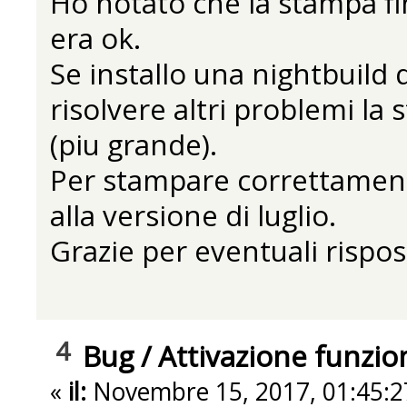
Ho notato che la stampa fin
era ok.
Se installo una nightbuild 
risolvere altri problemi la
(piu grande).
Per stampare correttamente
alla versione di luglio.
Grazie per eventuali rispo
4
Bug
/
Attivazione funzi
«
il:
Novembre 15, 2017, 01:45:2