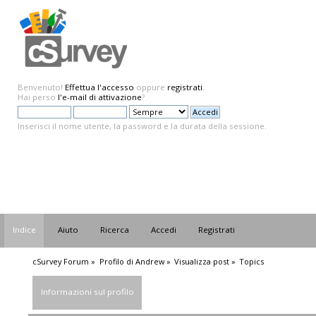
Benvenuto!
Effettua l'accesso
oppure
registrati
.
Hai perso
l'e-mail di attivazione
?
Inserisci il nome utente, la password e la durata della sessione.
Indice
Aiuto
Ricerca
Accedi
Registrati
cSurvey Forum
»
Profilo di Andrew
»
Visualizza post
»
Topics
Informazioni sul profilo