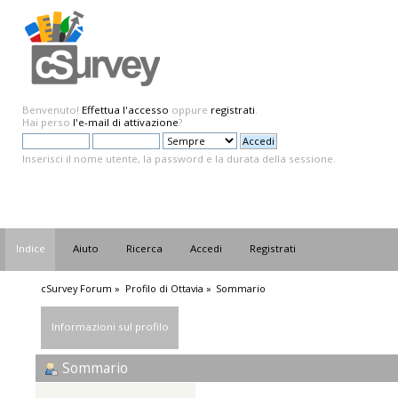
Benvenuto!
Effettua l'accesso
oppure
registrati
.
Hai perso
l'e-mail di attivazione
?
Inserisci il nome utente, la password e la durata della sessione.
Indice
Aiuto
Ricerca
Accedi
Registrati
cSurvey Forum
»
Profilo di Ottavia
»
Sommario
Informazioni sul profilo
Sommario