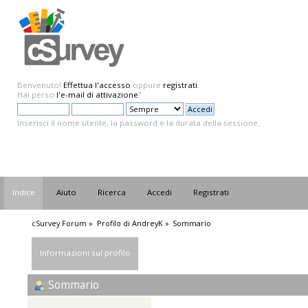
Benvenuto!
Effettua l'accesso
oppure
registrati
.
Hai perso
l'e-mail di attivazione
?
Inserisci il nome utente, la password e la durata della sessione.
Indice
Aiuto
Ricerca
Accedi
Registrati
cSurvey Forum
»
Profilo di AndreyK
»
Sommario
Informazioni sul profilo
Sommario