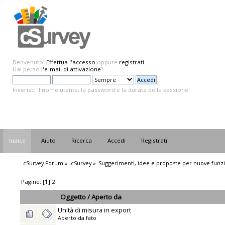
Benvenuto!
Effettua l'accesso
oppure
registrati
.
Hai perso
l'e-mail di attivazione
?
Inserisci il nome utente, la password e la durata della sessione.
Indice
Aiuto
Ricerca
Accedi
Registrati
cSurvey Forum
»
cSurvey
»
Suggerimenti, idee e proposte per nuove funzi
Pagine: [
1
]
2
Oggetto
/
Aperto da
Unità di misura in export
Aperto da
fato