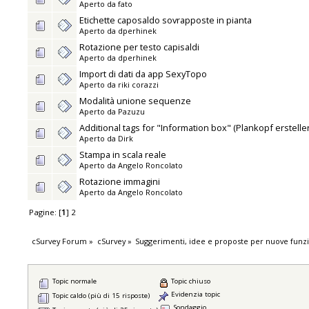
Aperto da
fato
Etichette caposaldo sovrapposte in pianta
Aperto da
dperhinek
Rotazione per testo capisaldi
Aperto da
dperhinek
Import di dati da app SexyTopo
Aperto da
riki corazzi
Modalità unione sequenze
Aperto da
Pazuzu
Additional tags for "Information box" (Plankopf erstelle
Aperto da
Dirk
Stampa in scala reale
Aperto da
Angelo Roncolato
Rotazione immagini
Aperto da
Angelo Roncolato
Pagine: [
1
]
2
cSurvey Forum
»
cSurvey
»
Suggerimenti, idee e proposte per nuove funzi
Topic normale
Topic chiuso
Evidenzia topic
Topic caldo (più di 15 risposte)
Sondaggio