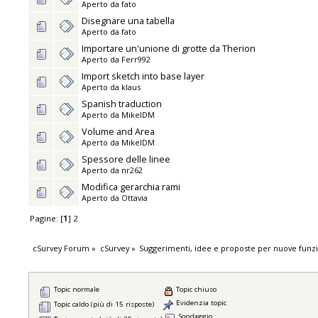
Aperto da
fato
Disegnare una tabella
Aperto da
fato
Importare un'unione di grotte da Therion
Aperto da
Ferr992
Import sketch into base layer
Aperto da
klaus
Spanish traduction
Aperto da
MikelDM
Volume and Area
Aperto da
MikelDM
Spessore delle linee
Aperto da
nr262
Modifica gerarchia rami
Aperto da
Ottavia
Pagine: [
1
]
2
cSurvey Forum
»
cSurvey
»
Suggerimenti, idee e proposte per nuove funzi
Topic normale
Topic chiuso
Evidenzia topic
Topic caldo (più di 15 risposte)
Sondaggio