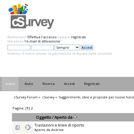
Benvenuto!
Effettua l'accesso
oppure
registrati
.
Hai perso
l'e-mail di attivazione
?
Inserisci il nome utente, la password e la durata della sessione.
Indice
Aiuto
Ricerca
Accedi
Registrati
cSurvey Forum
»
cSurvey
»
Suggerimenti, idee e proposte per nuove funzi
Pagine: [
1
]
2
Oggetto
/
Aperto da
Traslazioni e linee di riporto
Aperto da
Andrew